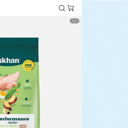
1
/
1