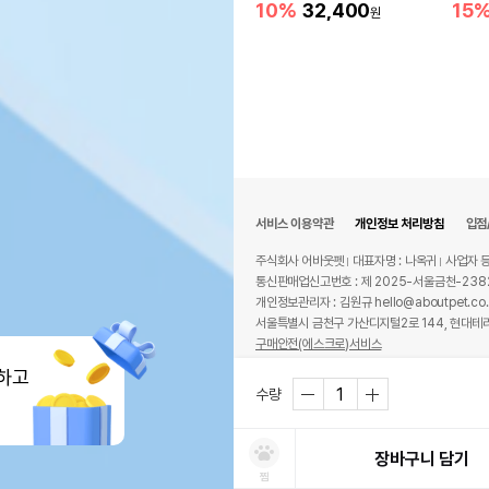
10%
32,400
15
원
서비스 이용약관
개인정보 처리방침
입점
주식회사 어바웃펫
대표자명 : 나옥귀
사업자 등
통신판매업신고번호 : 제 2025-서울금천-238
개인정보관리자 : 김원규 hello@aboutpet.co.
서울특별시 금천구 가산디지털2로 144, 현대테라
구매안전(에스크로)서비스
© copyright (c) www.aboutpet.co.kr all r
하고
수량
장바구니 담기
찜