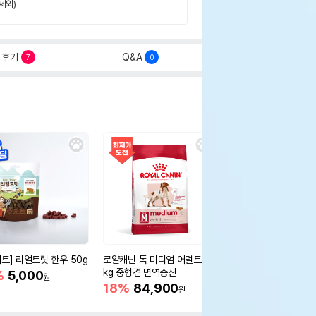
제외)
후기
Q&A
7
0
세트] 리얼트릿 한우 50g
로얄캐닌 독 미디엄 어덜트 10
오리젠 독 스몰브리드 4
kg 중형견 면역증진
%
5,000
15%
75,400
원
원
18%
84,900
원