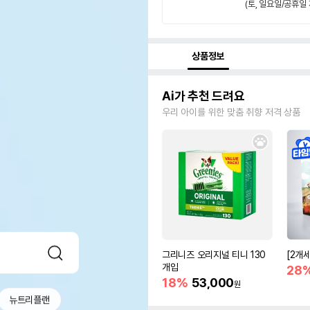
(토, 일요일/공휴일 
상품정보
Ai가 추천 드려요
우리 아이를 위한 맞춤 취향 저격 상품
그리니즈 오리지널 티니 130
[2개
개입
28
18%
53,000
원
뉴트리플랜