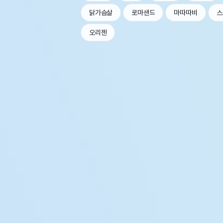
닭가슴살
로마샌드
마따따비
스
오리젠