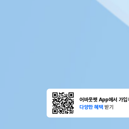
어바웃펫 App에서 가입
다양한 혜택
받기