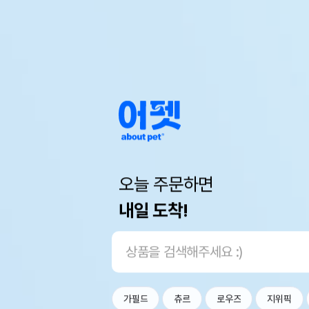
오늘 주문하면
내일 도착!
가필드
츄르
로우즈
지위픽