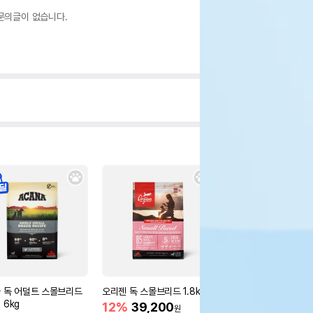
문의글이 없습니다.
 독 어덜트 스몰브리드
오리젠 독 스몰브리드 1.8kg
오리젠 독 스몰브리드 4
 6kg
12%
39,200
15%
75,400
원
원