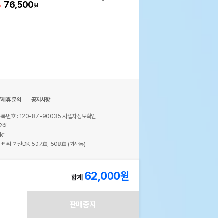
%
76,500
원
/제휴 문의
공지사항
록번호 : 120-87-90035
사업자정보확인
2호
kr
타워 가산DK 507호, 508호 (가산동)
ights reserved.
62,000
원
합계
판매중지