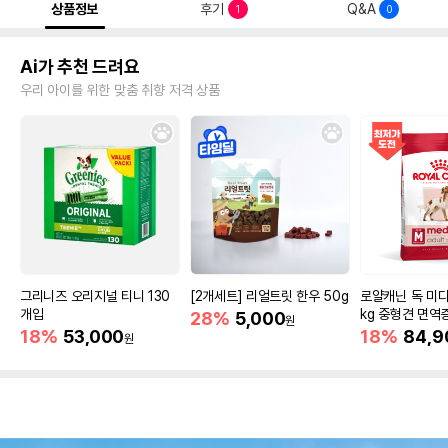
상품정보
후기
Q&A
1
0
Ai가 추천 드려요
우리 아이를 위한 맞춤 취향 저격 상품
그리니즈 오리지널 티니 130
[2개세트] 리얼트릿 한우 50g
로얄캐닌 독 미디
개입
kg 중형견 면역
28%
5,000
원
18%
53,000
18%
84,9
원