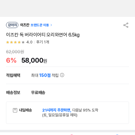
강아지
이즈칸
브랜드관 이동
이즈칸 독 버라이어티 오리와연어 6.5kg
4.0
후기 1개
62,000원
6%
58,000
원
적립혜택
최대
150점
적립
배송정보
무료배송
내일배송
21시까지 주문하면,
다음날 95% 도착
(토, 일요일/공휴일 제외)