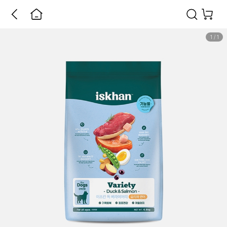
1
/
1