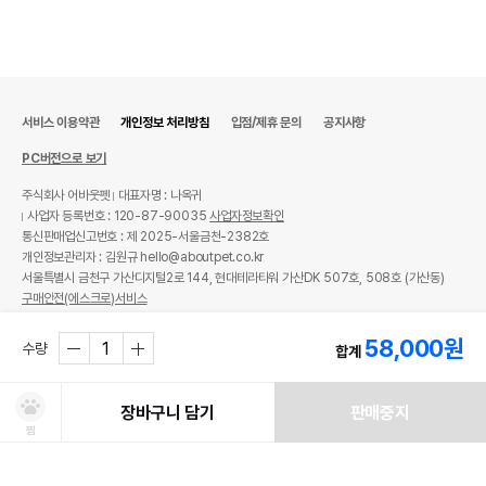
서비스 이용약관
개인정보 처리방침
입점/제휴 문의
공지사항
PC버전으로 보기
주식회사 어바웃펫
대표자명 : 나옥귀
사업자 등록번호 : 120-87-90035
사업자정보확인
통신판매업신고번호 : 제 2025-서울금천-2382호
개인정보관리자 : 김원규 hello@aboutpet.co.kr
서울특별시 금천구 가산디지털2로 144, 현대테라타워 가산DK 507호, 508호 (가산동)
구매안전(에스크로)서비스
© copyright (c) www.aboutpet.co.kr all rights reserved.
58,000
원
수량
합계
장바구니 담기
판매중지
찜
쿠폰보기
적립혜택
취소/ 교환/ 환불
유통기한 임박 상품
최저가 도전 상품