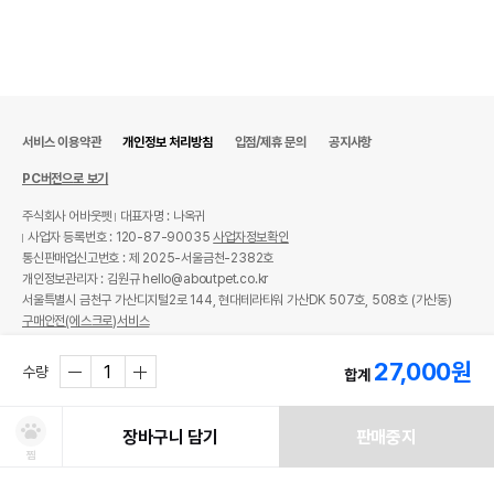
서비스 이용약관
개인정보 처리방침
입점/제휴 문의
공지사항
PC버전으로 보기
주식회사 어바웃펫
대표자명 : 나옥귀
사업자 등록번호 : 120-87-90035
사업자정보확인
통신판매업신고번호 : 제 2025-서울금천-2382호
개인정보관리자 : 김원규 hello@aboutpet.co.kr
서울특별시 금천구 가산디지털2로 144, 현대테라타워 가산DK 507호, 508호 (가산동)
구매안전(에스크로)서비스
© copyright (c) www.aboutpet.co.kr all rights reserved.
27,000
원
수량
합계
장바구니 담기
판매중지
찜