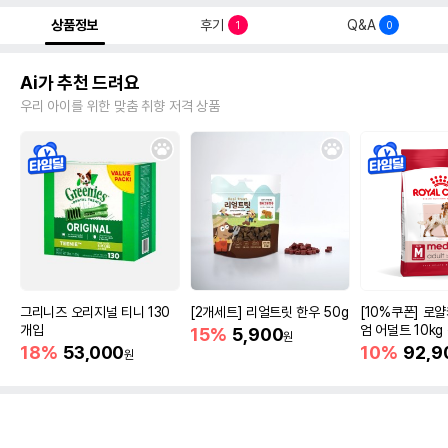
상품정보
후기
Q&A
1
0
Ai가 추천 드려요
우리 아이를 위한 맞춤 취향 저격 상품
그리니즈 오리지널 티니 130
[2개세트] 리얼트릿 한우 50g
[10%쿠폰] 로
개입
엄 어덜트 10kg
15%
5,900
원
증진
18%
53,000
10%
92,9
원