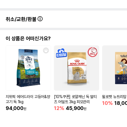
취소/교환/환불
이 상품은 어떠신가요?
지위픽 에어드라이 고등어&양
[10%쿠폰] 로얄캐닌 독 말티
윌로펫 뉴트리탑 
고기 독 1kg
즈 어덜트 3kg 피모관리
10%
18,0
94,000
12%
45,900
원
원