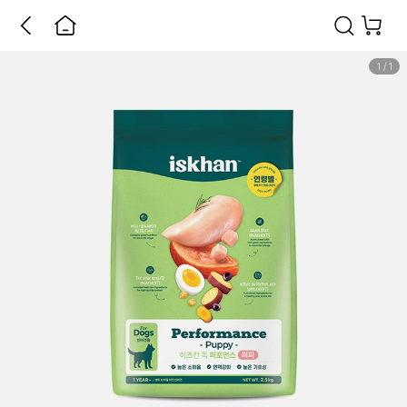
1
/
1