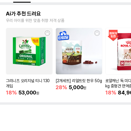
Ai가 추천 드려요
우리 아이를 위한 맞춤 취향 저격 상품
그리니즈 오리지널 티니 130
[2개세트] 리얼트릿 한우 50g
로얄캐닌 독 미디
개입
kg 중형견 면역
28%
5,000
원
18%
53,000
18%
84,9
원