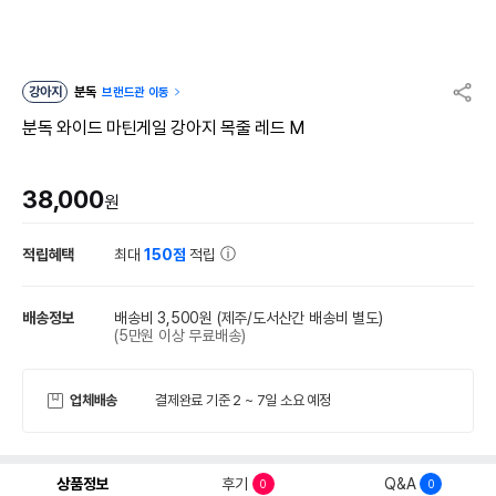
강아지
분독
브랜드관 이동
분독 와이드 마틴게일 강아지 목줄 레드 M
38,000
원
적립혜택
최대
150점
적립
배송정보
배송비 3,500원
(제주/도서산간 배송비 별도)
(5만원 이상 무료배송)
업체배송
결제완료 기준 2 ~ 7일 소요 예정
상품정보
후기
Q&A
0
0