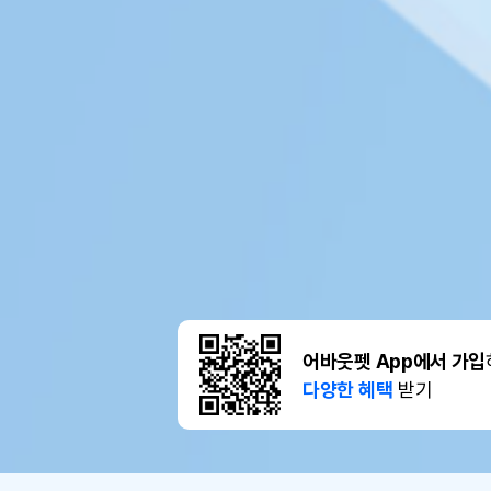
어바웃펫 App에서 가입
다양한 혜택
받기