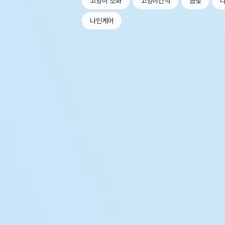
고양이 소화
고양이간식
금빛
나인케어