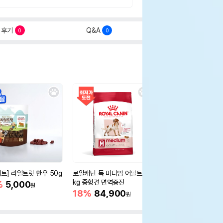
후기
Q&A
0
0
세트] 리얼트릿 한우 50g
로얄캐닌 독 미디엄 어덜트 10
오리젠 독 스몰브리드 4
kg 중형견 면역증진
%
5,000
15%
75,400
원
원
18%
84,900
원