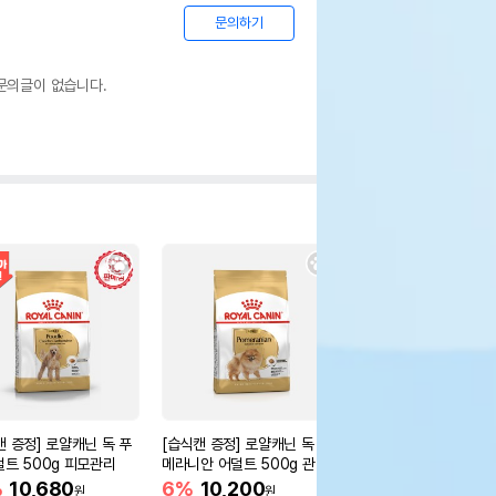
문의하기
문의글이 없습니다.
캔 증정] 로얄캐닌 독 푸
[습식캔 증정] 로얄캐닌 독 포
아카나 독 어덜트 레시피 
덜트 500g 피모관리
메라니안 어덜트 500g 관절
kg
건강
%
10,680
6%
10,200
15%
118,150
원
원
원