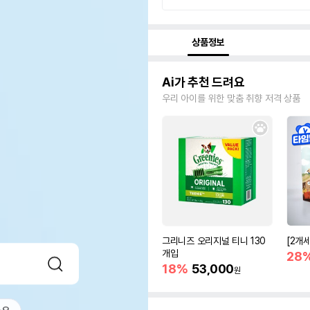
상품정보
Ai가 추천 드려요
우리 아이를 위한 맞춤 취향 저격 상품
그리니즈 오리지널 티니 130
[2개
개입
28
18%
53,000
원