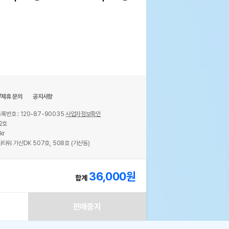
/제휴 문의
공지사항
록번호 : 120-87-90035
사업자정보확인
2호
kr
타워 가산DK 507호, 508호 (가산동)
ights reserved.
36,000
원
합계
판매중지