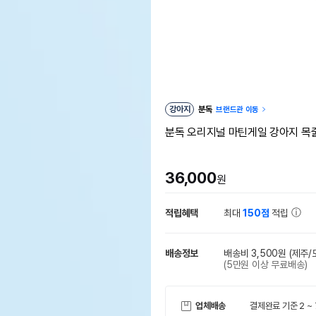
강아지
분독
브랜드관 이동
분독 오리지널 마틴게일 강아지 목줄
36,000
원
적립혜택
최대
150점
적립
배송정보
배송비 3,500원
(제주/
(5만원 이상 무료배송)
업체배송
결제완료 기준 2 ~