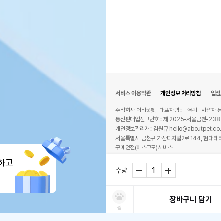
서비스 이용약관
개인정보 처리방침
입점
주식회사 어바웃펫
대표자명 : 나옥귀
사업자 등
통신판매업신고번호 : 제 2025-서울금천-238
개인정보관리자 : 김원규 hello@aboutpet.co.
서울특별시 금천구 가산디지털2로 144, 현대테라
구매안전(에스크로)서비스
© copyright (c) www.aboutpet.co.kr all r
하고
수량
장바구니 담기
찜