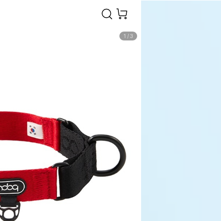
1
/
3