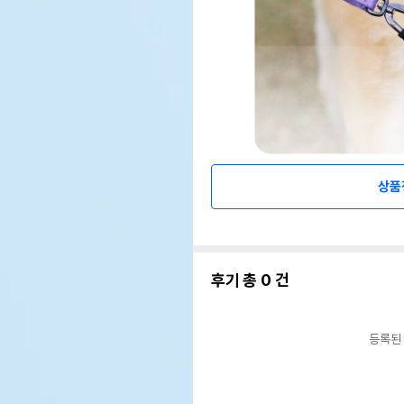
상품
후기 총
0
건
등록된