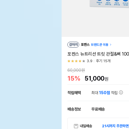
강아지
포켄스
브랜드관 이동
포켄스 뉴트리션 트릿 관절&뼈 10
3.9
후기 15개
60,000원
15%
51,000
원
적립혜택
최대
150점
적립
배송정보
무료배송
내일배송
21시까지 주문하면