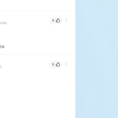
0
트리버
아요
0
즈