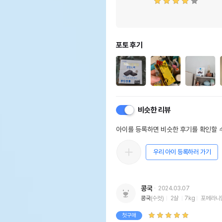
포토 후기
비슷한 리뷰
아이를 등록하면 비슷한 후기를 확인할 수
우리 아이 등록하러 가기
콩국
2024.03.07
콩국
(수컷)
2살
7kg
포메라니
첫구매