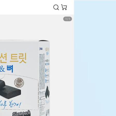
1
/
1