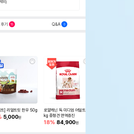
제외)
후기
Q&A
15
0
세트] 리얼트릿 한우 50g
로얄캐닌 독 미디엄 어덜트 10
오리젠 독 스몰브리드 4
kg 중형견 면역증진
%
5,000
15%
75,400
원
원
18%
84,900
원