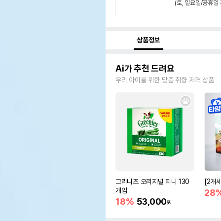
(토, 일요일/공휴일 
상품정보
Ai가 추천 드려요
우리 아이를 위한 맞춤 취향 저격 상품
그리니즈 오리지널 티니 130
[2개
개입
28
18%
53,000
원