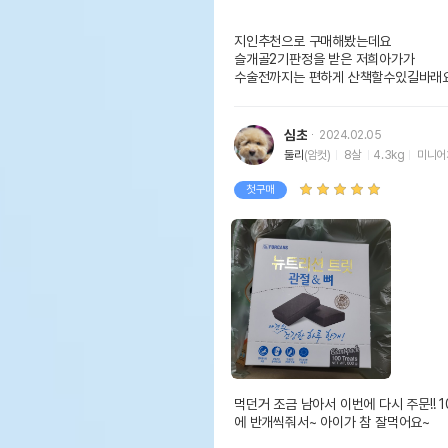
지인추천으로 구매해봤는데요

슬개골2기판정을 받은 저희아가가 

수술전까지는 편하게 산책할수있길바래
심초
2024.02.05
둘리
(암컷)
8살
4.3kg
미니어
첫구매
먹던거 조금 남아서 이번에 다시 주문!! 
에 반개씩줘서~ 아이가 참 잘먹어요~ 
