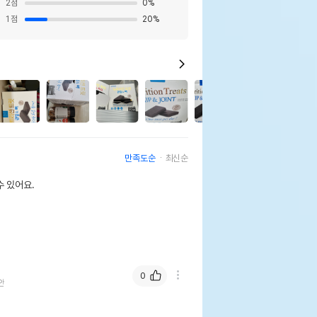
2
점
0
%
1
점
20
%
0
만족도순
최신순
 있어요.
0
안