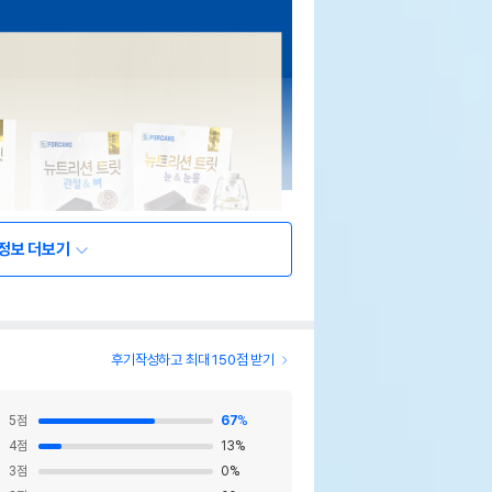
정보 더보기
후기작성하고 최대 150점 받기
5
점
67
%
4
점
13
%
3
점
0
%