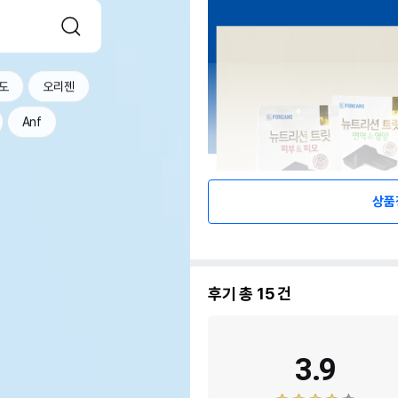
도
오리젠
Anf
상품
후기 총
15
건
3.9