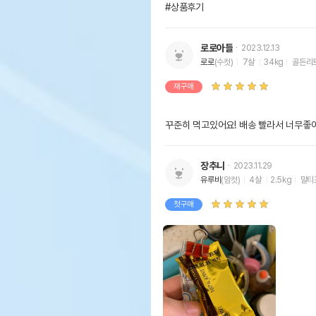
#상품후기
로로아들
2023.12.13
로로
(수컷)
7살
34kg
골든리
재구매
꾸준히 먹고있어요! 배송 빨라서 너무좋
장추니
2023.11.29
유루비
(암컷)
4살
2.5kg
말티
첫구매