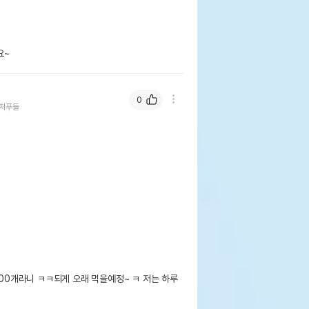
요~
0
처푸들
100개라니 ㅋㅋ되게 오래 먹을예정~ ㅋ 저는 하루