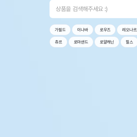
가필드
이나바
로우즈
레오나르
츄르
로마샌드
로얄캐닌
힐스