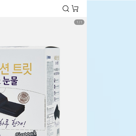
1
/
1