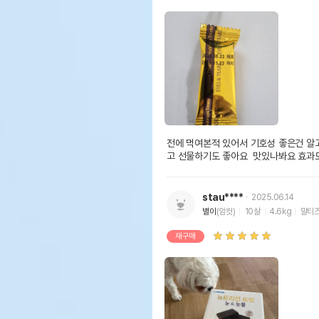
전에 먹여본적 있어서 기호성 좋은건 알
고 선물하기도 좋아요  맛있나봐요 효과
stau****
2025.06.14
별이
(암컷)
10살
4.6kg
말티
재구매