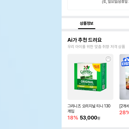
(토, 일요일/공휴일 
상품정보
Ai가 추천 드려요
우리 아이를 위한 맞춤 취향 저격 상품
그리니즈 오리지널 티니 130
[2개
개입
28
18%
53,000
원