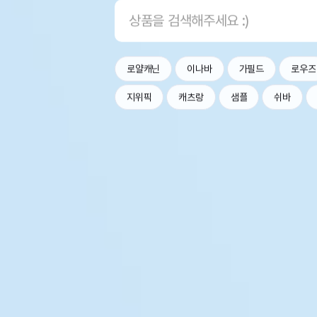
로얄캐닌
이나바
가필드
로우즈
지위픽
캐츠랑
샘플
쉬바