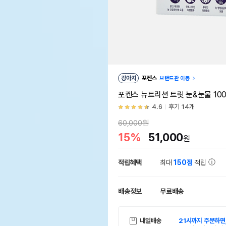
강아지
포켄스
브랜드관 이동
포켄스 뉴트리션 트릿 눈&눈물 10
4.6
후기 14개
60,000원
15%
51,000
원
적립혜택
최대
150점
적립
배송정보
무료배송
내일배송
21시까지 주문하면