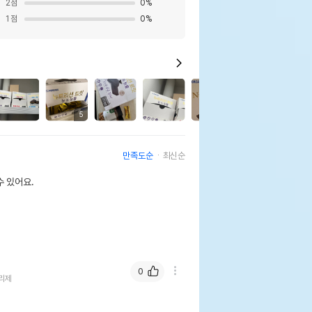
2
점
0
%
1
점
0
%
0
5
만족도순
최신순
 있어요.
0
리제