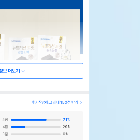
정보 더보기
후기작성하고 최대 150점 받기
5
점
71
%
4
점
29
%
3
점
0
%