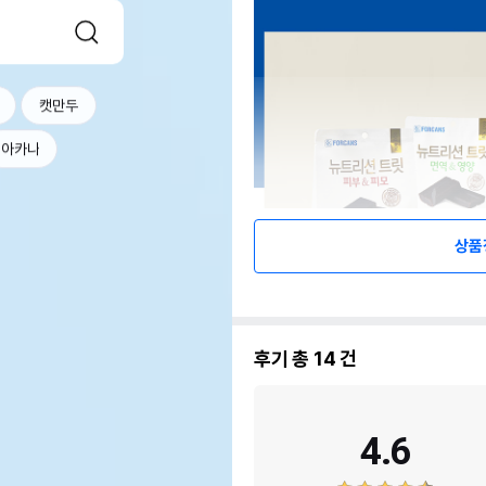
캣만두
아카나
상품
후기 총
14
건
4.6