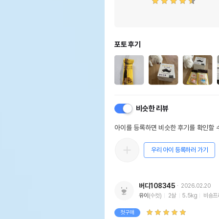
포토 후기
비슷한 리뷰
아이를 등록하면 비슷한 후기를 확인할 수
우리 아이 등록하러 가기
버디108345
2026.02.20
유이
(수컷)
2살
5.5kg
비숑프
첫구매