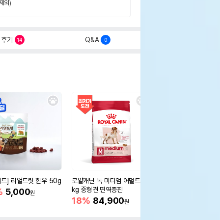
제외)
후기
Q&A
14
0
세트] 리얼트릿 한우 50g
로얄캐닌 독 미디엄 어덜트 10
오리젠 독 스몰브리드 4
kg 중형견 면역증진
%
5,000
15%
75,400
원
원
18%
84,900
원