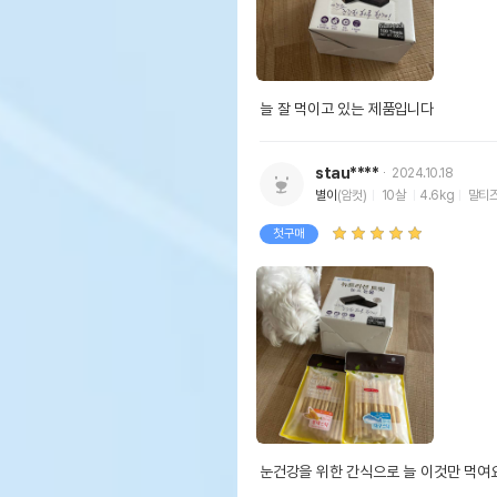
늘 잘 먹이고 있는 제품입니다
stau****
2024.10.18
별이
(암컷)
10살
4.6kg
말티
첫구매
눈건강을 위한 간식으로 늘 이것만 먹여