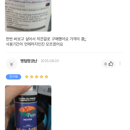
상품 필수 정보
한번 써보고 싶어서 작은걸로 구매했어요 가격이 흠;;

사용기간이 언제까지인진 모르겠어요
플러쉬퍼피 쁘띠 내추럴 올 퍼포즈 샴푸
품명 및 모델명
100ml
법에 의한 인증,허가 등을
명탐정코난
2025.08.03
0
상품상세설명 참조
받았음을 확인할수 있는
경우 그에 대한 사항
첫구매
제조국 또는 원산지
호주
제조자,수입품의 경우
플러쉬퍼피
수입자를 함께 표기
AS책임자와 전화번호
어바웃펫 // 1644-9601
또는 소비자상담 관련
전화번호
유통기한이 최소 2026.12.05이거나 그