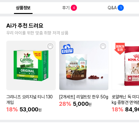
상품정보
후기
Q&A
4
1
Ai가 추천 드려요
우리 아이를 위한 맞춤 취향 저격 상품
그리니즈 오리지널 티니 130
[2개세트] 리얼트릿 한우 50g
로얄캐닌 독 미디
개입
kg 중형견 면역
28%
5,000
원
18%
53,000
18%
84,9
원