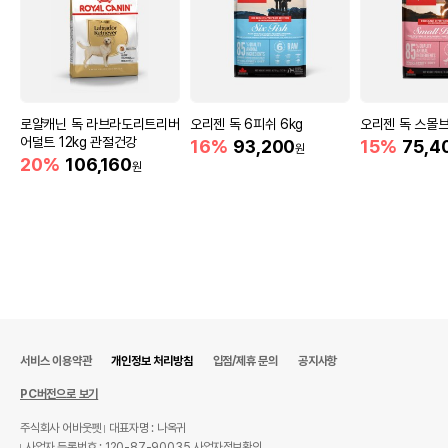
로얄캐닌 독 라브라도리트리버
오리젠 독 6피쉬 6kg
오리젠 독 스몰브
어덜트 12kg 관절건강
16%
93,200
15%
75,4
원
20%
106,160
원
서비스 이용약관
개인정보 처리방침
입점/제휴 문의
공지사항
PC버전으로 보기
주식회사 어바웃펫
대표자명 : 나옥귀
사업자 등록번호 : 120-87-90035
사업자정보확인