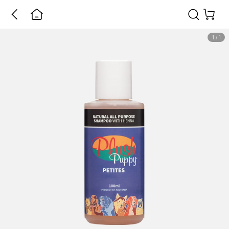
1
/
1