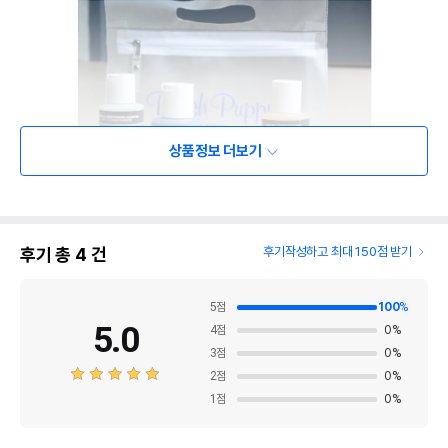
상품정보 더보기
후기 총
4
건
후기작성하고 최대 150점 받기
5
점
100
%
5.0
4
점
0
%
3
점
0
%
2
점
0
%
1
점
0
%