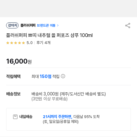
강아지
플러쉬퍼피
브랜드관 이동
플러쉬퍼피 쁘띠 내추럴 올 퍼포즈 샴푸 100ml
5.0
후기 4개
16,000
원
적립혜택
최대
150점
적립
배송정보
배송비 3,000원
(제주/도서산간 배송비 별도)
(3만원 이상 무료배송)
내일배송
21시까지 주문하면,
다음날 95% 도착
(토, 일요일/공휴일 제외)