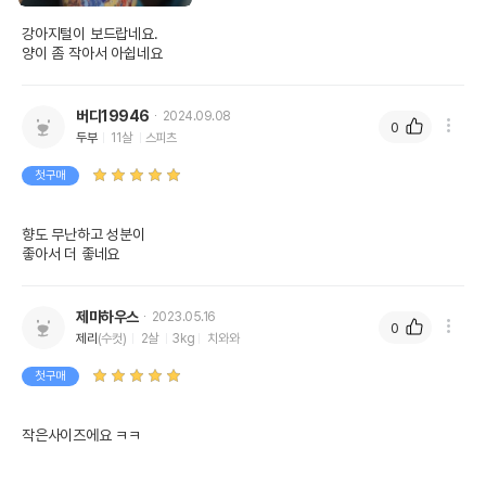
이후인 상품이 출고됩니다.
유통기한
단, 상품명에 유통기한 명시된 경우, 해당
강아지털이 보드랍네요.

양이 좀 작아서 아쉽네요
유통기한을 따릅니다.
버디19946
2024.09.08
0
두부
11살
스피츠
첫구매
향도 무난하고 성분이

좋아서 더 좋네요
제마하우스
2023.05.16
0
제리
(수컷)
2살
3kg
치와와
첫구매
작은사이즈에요 ㅋㅋ