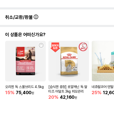
취소/교환/환불
이 상품은 어떠신가요?
오리젠 독 스몰브리드 4.5kg
[습식캔 증정] 로얄캐닌 독 말
네츄럴코어 덴탈
티즈 어덜트 3kg 피모관리
15%
75,400
25%
12,6
원
20%
42,160
원