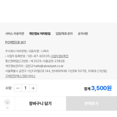
서비스 이용약관
개인정보 처리방침
입점/제휴 문의
공지사항
PC버전으로 보기
주식회사 어바웃펫
대표자명 : 나옥귀
사업자 등록번호 : 120-87-90035
사업자정보확인
통신판매업신고번호 : 제 2025-서울금천-2382호
개인정보관리자 : 김원규 hello@aboutpet.co.kr
서울특별시 금천구 가산디지털2로 144, 현대테라타워 가산DK 507호, 508호 (가산동)
구매안전(에스크로)서비스
© copyright (c) www.aboutpet.co.kr all rights reserved.
3,500
원
수량
합계
장바구니 담기
판매중지
찜