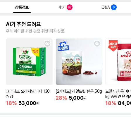
상품정보
후기
Q&A
69
0
Ai가 추천 드려요
우리 아이를 위한 맞춤 취향 저격 상품
그리니즈 오리지널 티니 130
[2개세트] 리얼트릿 한우 50g
로얄캐닌 독 미디
개입
kg 중형견 면역
28%
5,000
원
18%
53,000
18%
84,9
원