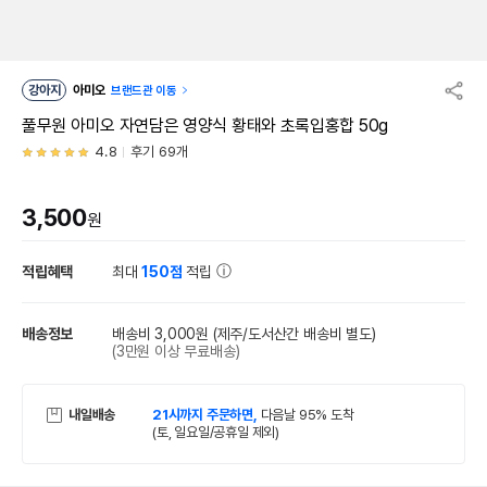
강아지
아미오
브랜드관 이동
풀무원 아미오 자연담은 영양식 황태와 초록입홍합 50g
4.8
후기 69개
3,500
원
적립혜택
최대
150점
적립
배송정보
배송비 3,000원
(제주/도서산간 배송비 별도)
(3만원 이상 무료배송)
내일배송
21시까지 주문하면,
다음날 95% 도착
(토, 일요일/공휴일 제외)