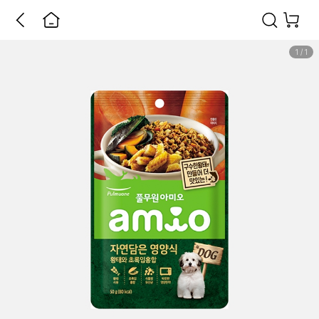
1
/
1