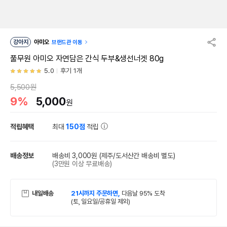
강아지
아미오
브랜드관 이동
풀무원 아미오 자연담은 간식 두부&생선너겟 80g
5.0
후기 1개
5,500원
9%
5,000
원
적립혜택
최대
150점
적립
배송정보
배송비 3,000원
(제주/도서산간 배송비 별도)
(3만원 이상 무료배송)
내일배송
21시까지 주문하면,
다음날 95% 도착
(토, 일요일/공휴일 제외)