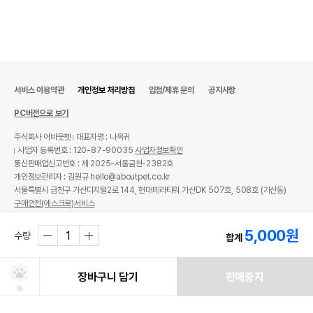
서비스 이용약관
개인정보 처리방침
입점/제휴 문의
공지사항
PC버전으로 보기
주식회사 어바웃펫
대표자명 : 나옥귀
사업자 등록번호 : 120-87-90035
사업자정보확인
통신판매업신고번호 : 제 2025-서울금천-2382호
개인정보관리자 : 김원규 hello@aboutpet.co.kr
서울특별시 금천구 가산디지털2로 144, 현대테라타워 가산DK 507호, 508호 (가산동)
구매안전(에스크로)서비스
© copyright (c) www.aboutpet.co.kr all rights reserved.
5,000
원
수량
합계
장바구니 담기
판매중지
찜