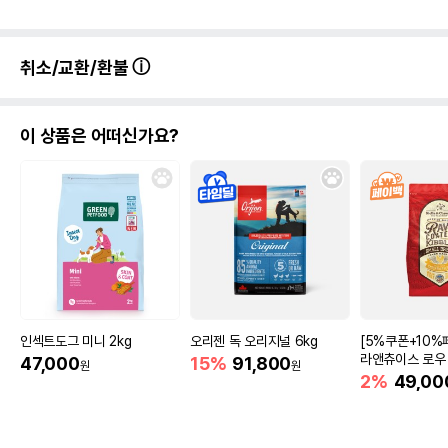
취소/교환/환불
이 상품은 어떠신가요?
인섹트도그 미니 2kg
오리젠 독 오리지널 6kg
[5%쿠폰+10%
라앤츄이스 로우
47,000
15%
91,800
원
원
포 스몰브리드 케
2%
49,00
킨 1.6kg