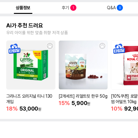
상품정보
후기
Q&A
1
0
Ai가 추천 드려요
우리 아이를 위한 맞춤 취향 저격 상품
그리니즈 오리지널 티니 130
[2개세트] 리얼트릿 한우 50g
[10%쿠폰] 로
개입
엄 어덜트 10kg
15%
5,900
원
증진
18%
53,000
10%
92,9
원