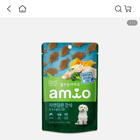
1
/
1