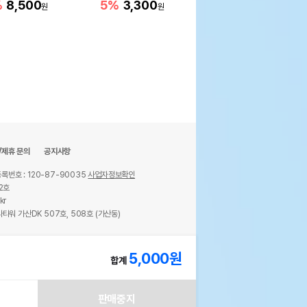
루팝)
%
8,500
5%
3,300
원
원
80%
5,900
원
/제휴 문의
공지사항
록번호 : 120-87-90035
사업자정보확인
2호
kr
타워 가산DK 507호, 508호 (가산동)
ights reserved.
5,000
원
합계
판매중지