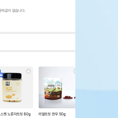
문의글이 없습니다.
스펫 노른자트릿 80g
리얼트릿 한우 50g
바른 피크닉매트 (옐로