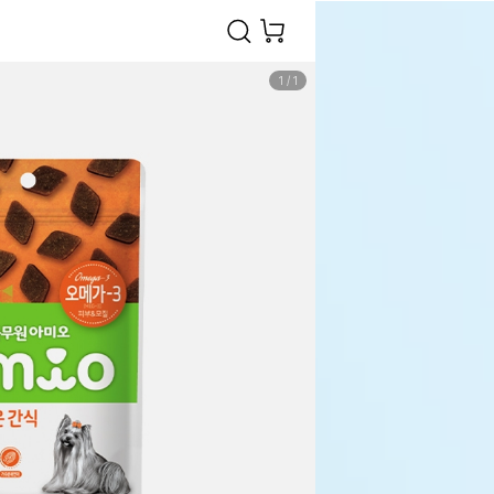
1
/
1