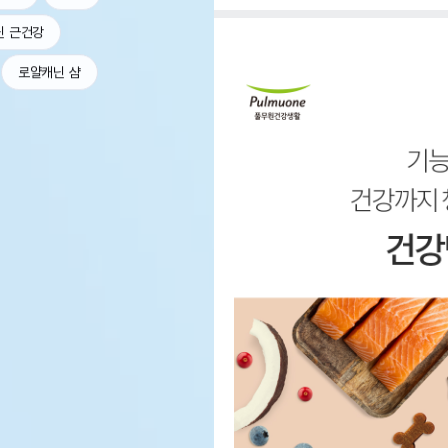
닌 근건강
로얄캐닌 샴