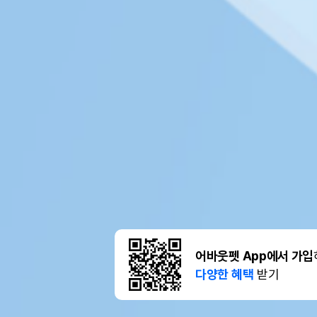
어바웃펫 App에서 가입
다양한 혜택
받기