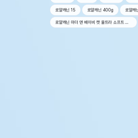
로얄캐닌 15
로얄캐닌 400g
로얄캐
로얄캐닌 마더 앤 베이비 캣 울트라 소프트 무스 트레이 100g