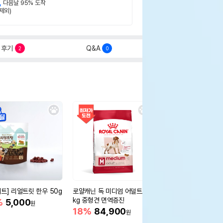
,
다음날 95% 도착
제외)
후기
Q&A
2
0
세트] 리얼트릿 한우 50g
로얄캐닌 독 미디엄 어덜트 10
오리젠 독 스몰브리드 4
kg 중형견 면역증진
%
5,000
15%
75,400
원
원
18%
84,900
원