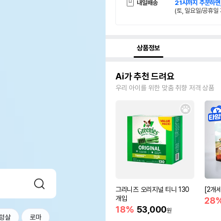
내일배송
21시까지 주문하면
(토, 일요일/공휴일 
상품정보
Ai가 추천 드려요
우리 아이를 위한 맞춤 취향 저격 상품
그리니즈 오리지널 티니 130
[2개
개입
28
18%
53,000
원
텅살
로마