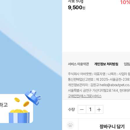
사료 50g
10
9,500
원
서비스 이용약관
개인정보 처리방침
입점
주식회사 어바웃펫
대표자명 : 나옥귀
사업자 등
통신판매업신고번호 : 제 2025-서울금천-238
개인정보관리자 : 김원규 hello@aboutpet.co.
서울특별시 금천구 가산디지털2로 144, 현대테라
구매안전(에스크로)서비스
© copyright (c) www.aboutpet.co.kr all r
하고
수량
장바구니 담기