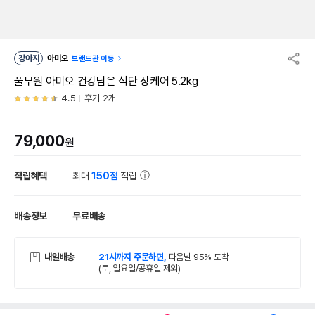
강아지
아미오
브랜드관 이동
풀무원 아미오 건강담은 식단 장케어 5.2kg
4.5
후기 2개
79,000
원
적립혜택
최대
150점
적립
배송정보
무료배송
내일배송
21시까지 주문하면,
다음날 95% 도착
(토, 일요일/공휴일 제외)