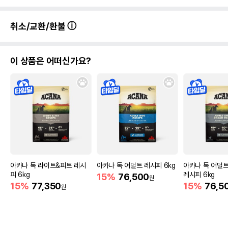
취소/교환/환불
이 상품은 어떠신가요?
아카나 독 라이트&피트 레시
아카나 독 어덜트 레시피 6kg
아카나 독 어덜
피 6kg
레시피 6kg
15%
76,500
원
15%
77,350
15%
76,5
원