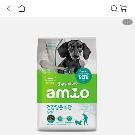
1
/
1