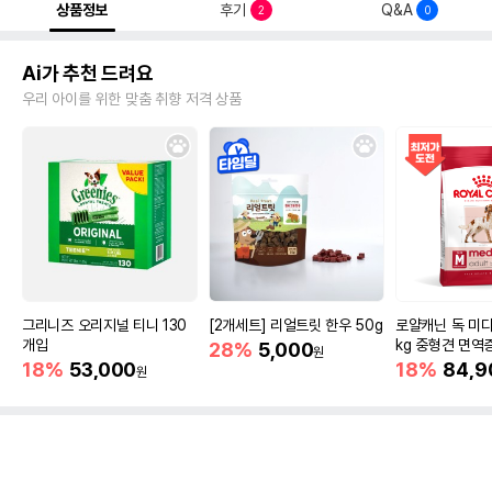
상품정보
후기
Q&A
2
0
Ai가 추천 드려요
우리 아이를 위한 맞춤 취향 저격 상품
그리니즈 오리지널 티니 130
[2개세트] 리얼트릿 한우 50g
로얄캐닌 독 미디
개입
kg 중형견 면역
28%
5,000
원
18%
53,000
18%
84,9
원