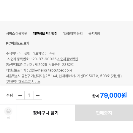
서비스 이용약관
개인정보 처리방침
입점/제휴 문의
공지사항
PC버전으로 보기
주식회사 어바웃펫
대표자명 : 나옥귀
사업자 등록번호 : 120-87-90035
사업자정보확인
통신판매업신고번호 : 제 2025-서울금천-2382호
개인정보관리자 : 김원규 hello@aboutpet.co.kr
서울특별시 금천구 가산디지털2로 144, 현대테라타워 가산DK 507호, 508호 (가산동)
구매안전(에스크로)서비스
© copyright (c) www.aboutpet.co.kr all rights reserved.
79,000
원
수량
합계
장바구니 담기
판매중지
찜
쿠폰보기
적립혜택
취소/ 교환/ 환불
유통기한 임박 상품
최저가 도전 상품