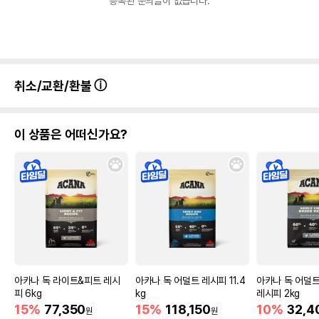
등록된 문의글이 없습니다.
취소/교환/환불
이 상품은 어떠신가요?
아카나 독 라이트&피트 레시
아카나 독 어덜트 레시피 11.4
아카나 독 어덜
피 6kg
kg
레시피 2kg
15%
77,350
15%
118,150
10%
32,4
원
원