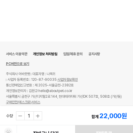
서비스 이용약관
개인정보 처리방침
입점/제휴 문의
공지사항
PC버전으로 보기
주식회사 어바웃펫
대표자명 : 나옥귀
사업자 등록번호 : 120-87-90035
사업자정보확인
통신판매업신고번호 : 제 2025-서울금천-2382호
개인정보관리자 : 김원규 hello@aboutpet.co.kr
서울특별시 금천구 가산디지털2로 144, 현대테라타워 가산DK 507호, 508호 (가산동)
구매안전(에스크로)서비스
© copyright (c) www.aboutpet.co.kr all rights reserved.
22,000
원
수량
합계