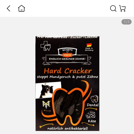
1
/
1