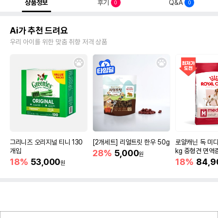
상품정보
후기
Q&A
0
0
Ai가 추천 드려요
우리 아이를 위한 맞춤 취향 저격 상품
그리니즈 오리지널 티니 130
[2개세트] 리얼트릿 한우 50g
로얄캐닌 독 미디
개입
kg 중형견 면역
28%
5,000
원
18%
53,000
18%
84,9
원