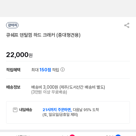
강아지
큐쉐프 덴탈껌 하드 크래커 (중대형견용)
22,000
원
적립혜택
최대
150점
적립
배송정보
배송비 3,000원
(제주/도서산간 배송비 별도)
(3만원 이상 무료배송)
내일배송
21시까지 주문하면,
다음날 95% 도착
(토, 일요일/공휴일 제외)