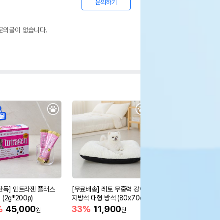
문의하기
문의글이 없습니다.
단독] 인트라젠 플러스
[무료배송] 레토 무중력 강아
펫띵 보름달 한복 1호 
(2g*200p)
지방석 대형 방석 (80x70c
남아용)
m)
%
45,000
33%
11,900
60%
9,900
원
원
원