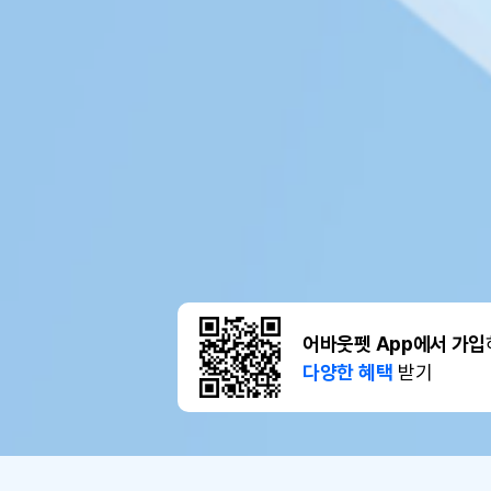
어바웃펫 App에서 가입
다양한 혜택
받기