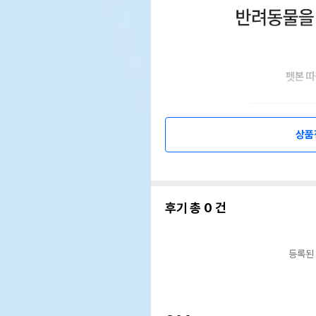
상품
후기 총
0
건
등록된