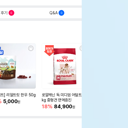
후기
Q&A
0
0
세트] 리얼트릿 한우 50g
로얄캐닌 독 미디엄 어덜트 10
오리젠 독 스몰브리드 4
kg 중형견 면역증진
%
5,000
15%
75,400
원
원
18%
84,900
원