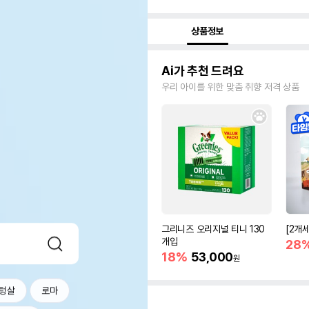
상품정보
Ai가 추천 드려요
우리 아이를 위한 맞춤 취향 저격 상품
그리니즈 오리지널 티니 130
[2개
개입
28
18%
53,000
원
텅살
로마