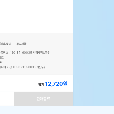
/제휴 문의
공지사항
록번호 : 120-87-90035
사업자정보확인
2호
kr
타워 가산DK 507호, 508호 (가산동)
ights reserved.
12,720
원
합계
판매종료