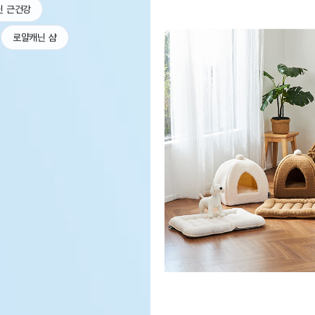
닌 근건강
로얄캐닌 샴