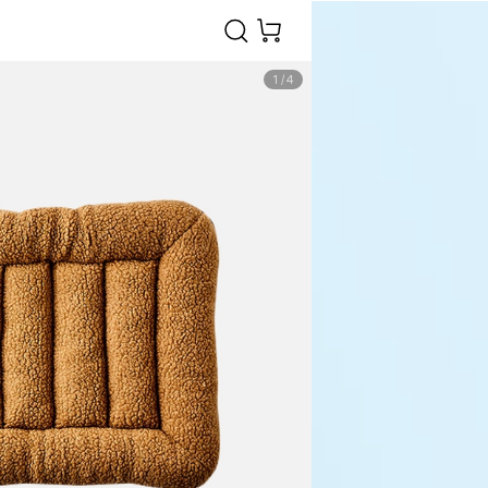
1
/
4