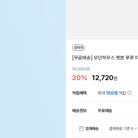
강아지
[무료배송] 모던하우스 펫본 루루 
15,900원
20%
12,720
원
적립혜택
최대
150점
적립
배송정보
무료배송
업체배송
결제완료 기준 3 ~