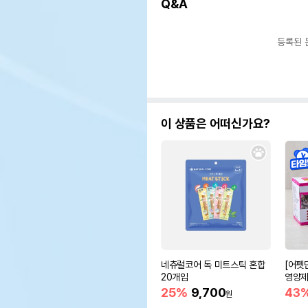
Q&A
등록된 
이 상품은 어떠신가요?
네츄럴코어 독 미트스틱 혼합
[어펫
20개입
영양제 
25%
9,700
43
원