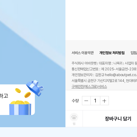
서비스 이용약관
개인정보 처리방침
입점
주식회사 어바웃펫
대표자명 : 나옥귀
사업자 등
통신판매업신고번호 : 제 2025-서울금천-238
개인정보관리자 : 김원규 hello@aboutpet.co.
서울특별시 금천구 가산디지털2로 144, 현대테라
구매안전(에스크로)서비스
© copyright (c) www.aboutpet.co.kr all r
하고
수량
장바구니 담기
찜