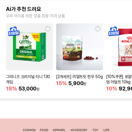
Ai가 추천 드려요
우리 아이를 위한 맞춤 취향 저격 상품
그리니즈 오리지널 티니 130
[2개세트] 리얼트릿 한우 50g
[10%쿠폰] 로
개입
엄 어덜트 10kg
15%
5,900
원
증진
18%
53,000
10%
92,9
원