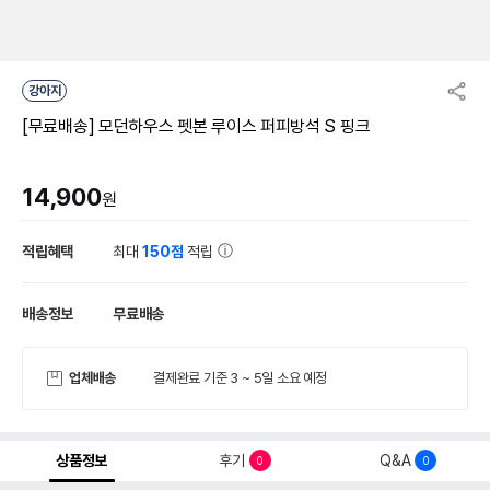
강아지
[무료배송] 모던하우스 펫본 루이스 퍼피방석 S 핑크
14,900
원
적립혜택
최대
150점
적립
배송정보
무료배송
업체배송
결제완료 기준 3 ~ 5일 소요 예정
상품정보
후기
Q&A
0
0