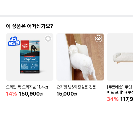
이 상품은 어떠신가요?
오리젠 독 오리지널 11.4kg
요기펫 방&화장실용 견문
[무료배송] 두잇
베드 프레임+쿠
14%
150,900
15,000
원
원
34%
117,