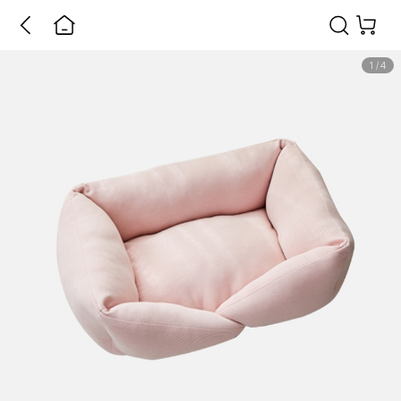
1
/
4