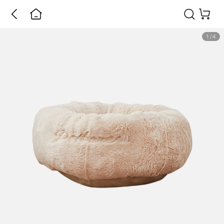
1
/
4