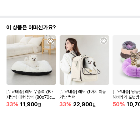
이 상품은 어떠신가요?
[무료배송] 레토 무중력 강아
[무료배송] 레토 강아지 이동
[무료배송] 딩동
지방석 대형 방석 (80x70c
가방 백팩
해바라기 도넛방석 
m)
-L
33%
11,900
33%
22,900
50%
10,7
원
원