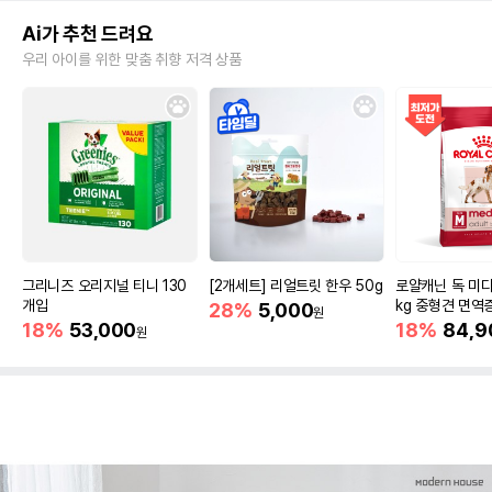
Ai가 추천 드려요
우리 아이를 위한 맞춤 취향 저격 상품
그리니즈 오리지널 티니 130
[2개세트] 리얼트릿 한우 50g
로얄캐닌 독 미디
개입
kg 중형견 면역
28%
5,000
원
18%
53,000
18%
84,9
원