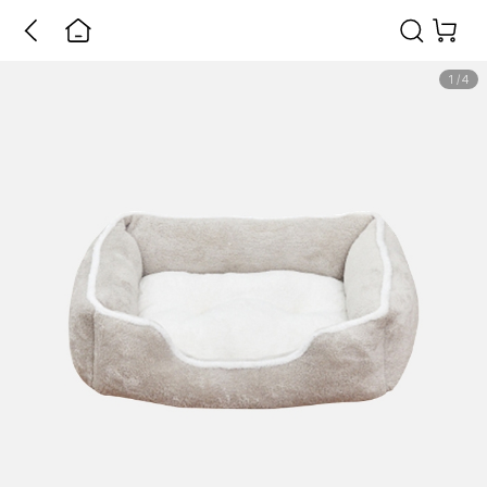
1
/
4