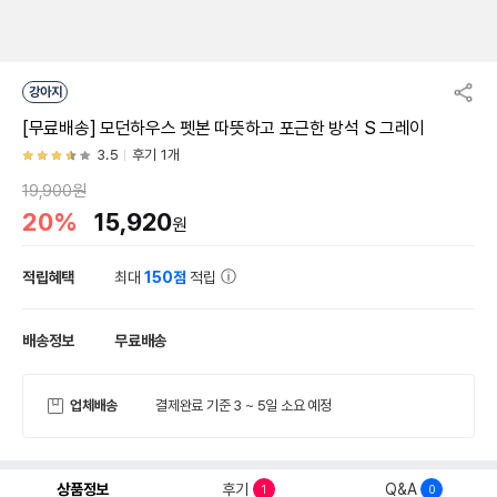
강아지
[무료배송] 모던하우스 펫본 따뜻하고 포근한 방석 S 그레이
3.5
후기 1개
19,900원
20%
15,920
원
적립혜택
최대
150점
적립
배송정보
무료배송
업체배송
결제완료 기준 3 ~ 5일 소요 예정
상품정보
후기
Q&A
1
0