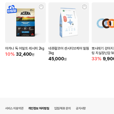
아카나 독 어덜트 레시피 2kg
네츄럴코어 센시티브케어 밀웜
뽀시래기 강아지
3kg
링 치실장난감 M
10%
32,400
원
45,000
33%
9,90
원
서비스 이용약관
개인정보 처리방침
입점/제휴 문의
공지사항