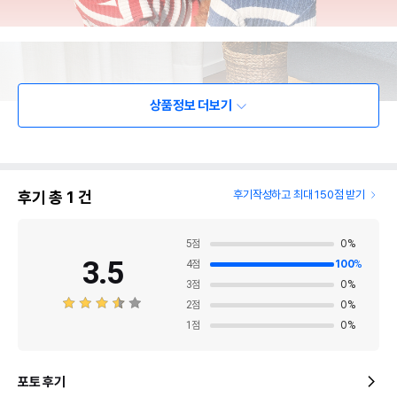
상품정보 더보기
후기 총
1
건
후기작성하고 최대 150점 받기
5
점
0
%
3.5
4
점
100
%
3
점
0
%
2
점
0
%
1
점
0
%
포토 후기