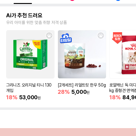
Ai가 추천 드려요
우리 아이를 위한 맞춤 취향 저격 상품
그리니즈 오리지널 티니 130
[2개세트] 리얼트릿 한우 50g
로얄캐닌 독 미디
개입
kg 중형견 면역
28%
5,000
원
18%
53,000
18%
84,9
원