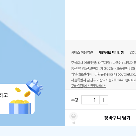
서비스 이용약관
개인정보 처리방침
입점
주식회사 어바웃펫
대표자명 : 나옥귀
사업자 등
통신판매업신고번호 : 제 2025-서울금천-238
개인정보관리자 : 김원규 hello@aboutpet.co.
서울특별시 금천구 가산디지털2로 144, 현대테라
구매안전(에스크로)서비스
© copyright (c) www.aboutpet.co.kr all r
하고
수량
장바구니 담기
찜