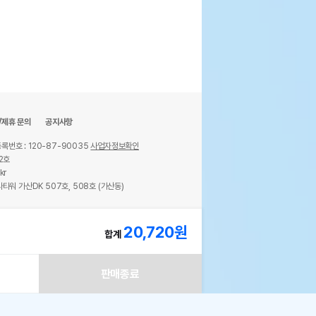
/제휴 문의
공지사항
록번호 : 120-87-90035
사업자정보확인
2호
kr
타워 가산DK 507호, 508호 (가산동)
ights reserved.
20,720
원
합계
판매종료