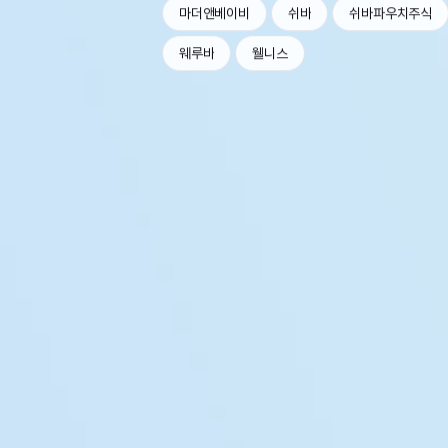
마더앤베이비
쉬바
쉬바파우치주식
웨루바
웰니스