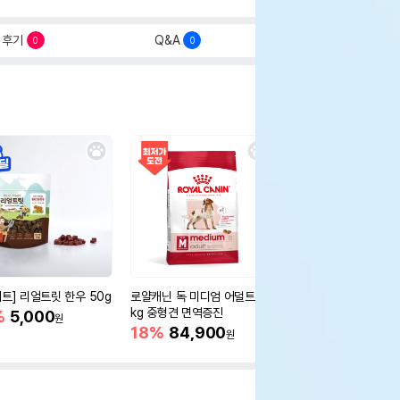
후기
Q&A
0
0
세트] 리얼트릿 한우 50g
로얄캐닌 독 미디엄 어덜트 10
오리젠 독 스몰브리드 4
kg 중형견 면역증진
%
5,000
15%
75,400
원
원
18%
84,900
원