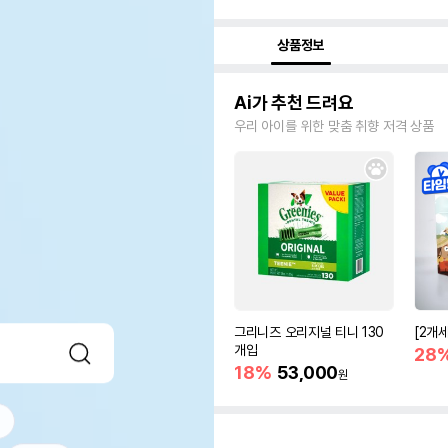
상품정보
Ai가 추천 드려요
우리 아이를 위한 맞춤 취향 저격 상품
그리니즈 오리지널 티니 130
[2개
개입
28
18%
53,000
원