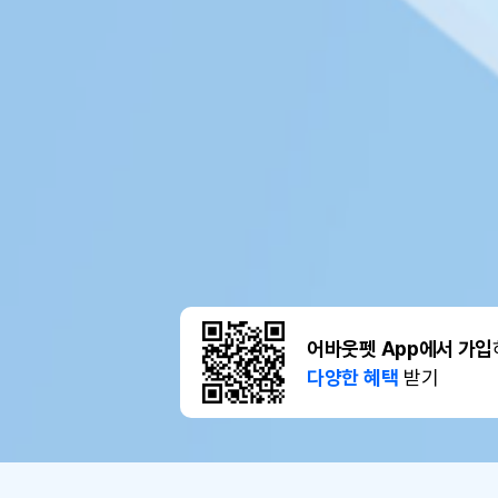
어바웃펫 App에서 가입
다양한 혜택
받기