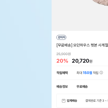
강아지
[무료배송] 모던하우스 펫본 사계절
25,900원
20%
20,720
원
적립혜택
최대
150점
적립
배송정보
무료배송
업체배송
결제완료 기준 3 ~