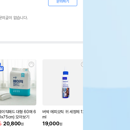
문의하기
문의글이 없습니다.
베이직패드 대형 60매 6
버박 에피오틱 귀 세정제 125
0x75cm) 모아보기
ml
%
20,800
19,000
원
원