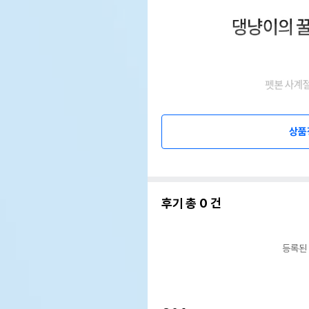
상품
후기 총
0
건
등록된