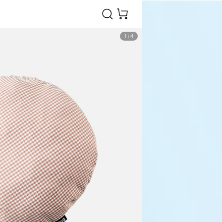
1
/
4