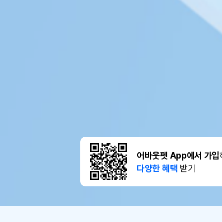
어바웃펫 App에서 가입
다양한 혜택
받기