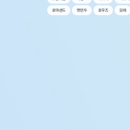
로마샌드
캣만두
로우즈
모래