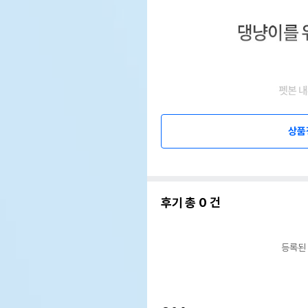
상품
후기 총
0
건
등록된