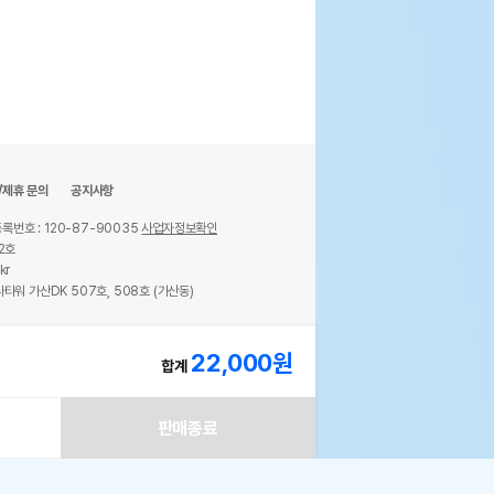
/제휴 문의
공지사항
록번호 : 120-87-90035
사업자정보확인
2호
kr
타워 가산DK 507호, 508호 (가산동)
ights reserved.
22,000
원
합계
판매종료