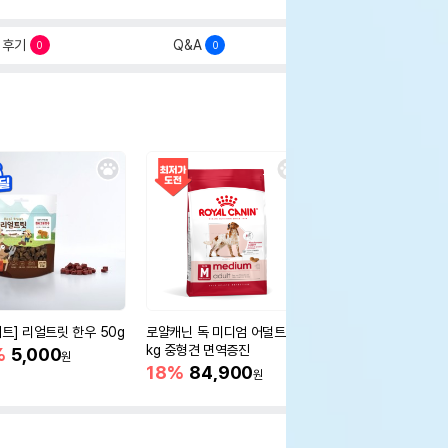
후기
Q&A
0
0
세트] 리얼트릿 한우 50g
로얄캐닌 독 미디엄 어덜트 10
오리젠 독 스몰브리드 4
kg 중형견 면역증진
%
5,000
15%
75,400
원
원
18%
84,900
원