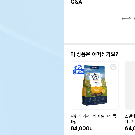
Q&A
등록된 
이 상품은 어떠신가요?
지위픽 에어드라이 닭고기 독
스텔라
1kg
디너패
84,000
64,
원