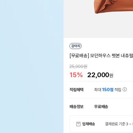
강아지
[무료배송] 모던하우스 펫본 내츄럴
25,900원
15%
22,000
원
적립혜택
최대
150점
적립
배송정보
무료배송
업체배송
결제완료 기준 3 ~