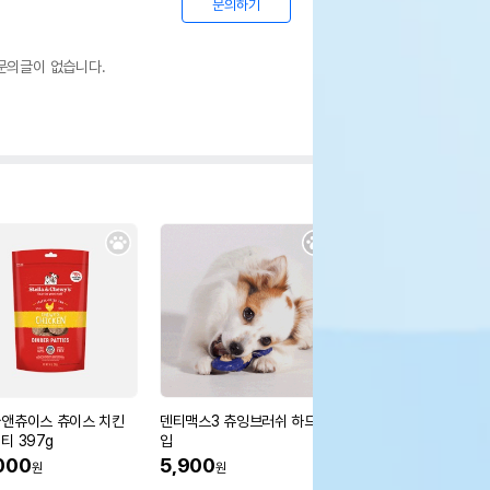
문의하기
문의글이 없습니다.
앤츄이스 츄이스 치킨
덴티맥스3 츄잉브러쉬 하드타
[무료배송] 딩동펫 애견
티 397g
입
박스 카시트 그레이 M-
000
5,900
42%
29,800
원
원
원