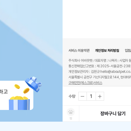
서비스 이용약관
개인정보 처리방침
입점
주식회사 어바웃펫
대표자명 : 나옥귀
사업자 등
통신판매업신고번호 : 제 2025-서울금천-238
개인정보관리자 : 김원규 hello@aboutpet.co.
서울특별시 금천구 가산디지털2로 144, 현대테라
구매안전(에스크로)서비스
© copyright (c) www.aboutpet.co.kr all r
하고
수량
장바구니 담기
찜