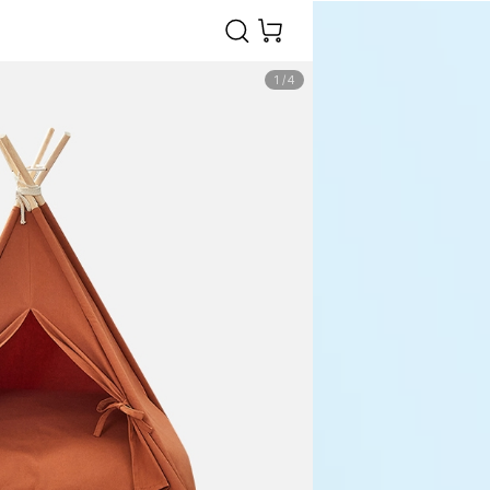
1
/
4