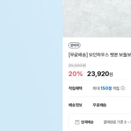
강아지
[무료배송] 모던하우스 펫본 보들보
29,900원
20%
23,920
원
적립혜택
최대
150점
적립
배송정보
무료배송
업체배송
결제완료 기준 3 ~