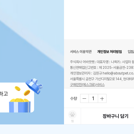
서비스 이용약관
개인정보 처리방침
입점
주식회사 어바웃펫
대표자명 : 나옥귀
사업자 등
통신판매업신고번호 : 제 2025-서울금천-238
개인정보관리자 : 김원규 hello@aboutpet.co.
서울특별시 금천구 가산디지털2로 144, 현대테라
구매안전(에스크로)서비스
© copyright (c) www.aboutpet.co.kr all r
하고
수량
장바구니 담기
찜