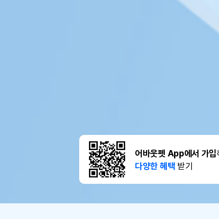
어바웃펫 App에서 가입
다양한 혜택
받기