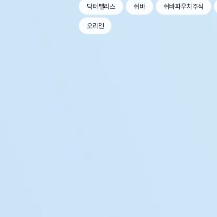
닥터펠리스
쉬바
쉬바파우치주식
오리젠