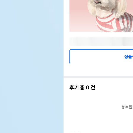
상품
후기 총
0
건
등록된