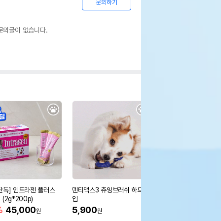
문의하기
문의글이 없습니다.
단독] 인트라젠 플러스
덴티맥스3 츄잉브러쉬 하드타
[무료배송] 딩동펫 소프
(2g*200p)
입
약방석
%
45,000
5,900
17,700
원
원
원