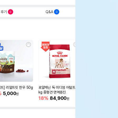
후기
Q&A
0
0
세트] 리얼트릿 한우 50g
로얄캐닌 독 미디엄 어덜트 10
오리젠 독 스몰브리드 4
kg 중형견 면역증진
%
5,000
15%
75,400
원
원
18%
84,900
원