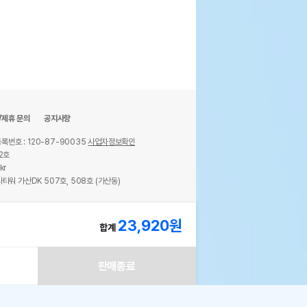
/제휴 문의
공지사항
록번호 : 120-87-90035
사업자정보확인
2호
kr
타워 가산DK 507호, 508호 (가산동)
ights reserved.
23,920
원
합계
판매종료