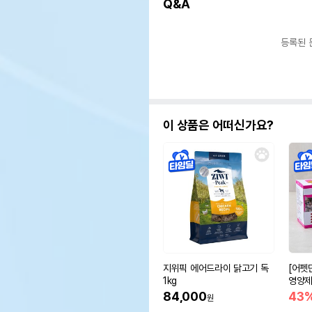
Q&A
등록된 
이 상품은 어떠신가요?
지위픽 에어드라이 닭고기 독
[어펫
1kg
영양제 
84,000
43
원