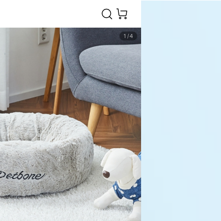
1
/
4