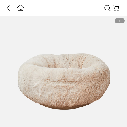
1
/
4