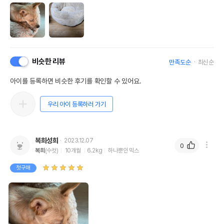
비슷한 리뷰
만족도순
최신순
아이를 등록하면 비슷한 후기를 확인할 수 있어요.
우리 아이 등록하러 가기
복희성희
2023.12.07
0
복희
(수컷)
10개월
6.2kg
하나뿐인 믹스
첫구매