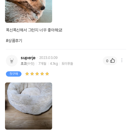
폭신폭신해서 그런지 너무 좋아해요! 

#상품후기
superje
2023.03.09
0
초코
(수컷)
7개월
4.1kg
토이푸들
첫구매