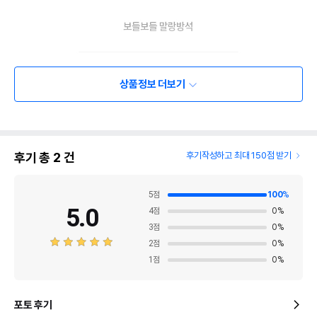
상품정보 더보기
후기 총
2
건
후기작성하고 최대 150점 받기
5
점
100
%
5.0
4
점
0
%
3
점
0
%
2
점
0
%
1
점
0
%
포토 후기