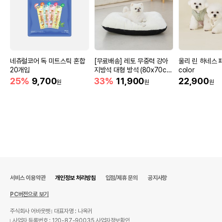
네츄럴코어 독 미트스틱 혼합
[무료배송] 레토 무중력 강아
울리 린 하네스 
20개입
지방석 대형 방석 (80x70c
color
m)
25%
9,700
33%
11,900
22,900
원
원
원
서비스 이용약관
개인정보 처리방침
입점/제휴 문의
공지사항
PC버전으로 보기
주식회사 어바웃펫
대표자명 : 나옥귀
사업자 등록번호 : 120-87-90035
사업자정보확인