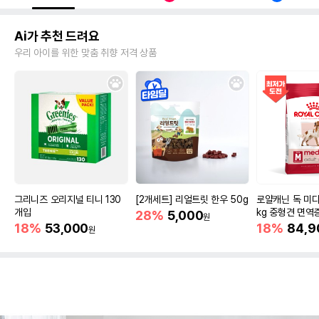
Ai가 추천 드려요
우리 아이를 위한 맞춤 취향 저격 상품
그리니즈 오리지널 티니 130
[2개세트] 리얼트릿 한우 50g
로얄캐닌 독 미디
개입
kg 중형견 면역
28%
5,000
원
18%
53,000
18%
84,9
원