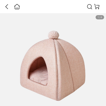
1
/
4