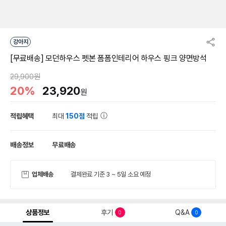
강아지
[무료배송] 모던하우스 펫본 폼폼인테리어 하우스 핑크 양면방석
29,900원
20%
23,920
원
적립혜택
최대
150점
적립
배송정보
무료배송
업체배송
결제완료 기준 3 ~ 5일 소요 예정
상품정보
후기
Q&A
0
0