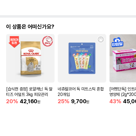
이 상품은 어떠신가요?
[습식캔 증정] 로얄캐닌 독 말
네츄럴코어 독 미트스틱 혼합
[어펫단독] 인트
티즈 어덜트 3kg 피모관리
20개입
영양제 (2g*200
20%
42,160
25%
9,700
43%
45,0
원
원