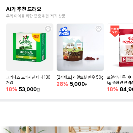
Ai가 추천 드려요
우리 아이를 위한 맞춤 취향 저격 상품
그리니즈 오리지널 티니 130
[2개세트] 리얼트릿 한우 50g
로얄캐닌 독 미디
개입
kg 중형견 면역
28%
5,000
원
18%
53,000
18%
84,9
원