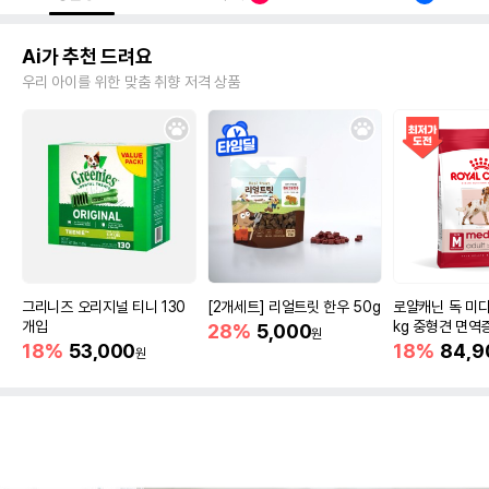
Ai가 추천 드려요
우리 아이를 위한 맞춤 취향 저격 상품
그리니즈 오리지널 티니 130
[2개세트] 리얼트릿 한우 50g
로얄캐닌 독 미디
개입
kg 중형견 면역
28%
5,000
원
18%
53,000
18%
84,9
원