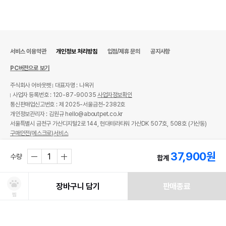
서비스 이용약관
개인정보 처리방침
입점/제휴 문의
공지사항
PC버전으로 보기
주식회사 어바웃펫
대표자명 : 나옥귀
사업자 등록번호 : 120-87-90035
사업자정보확인
통신판매업신고번호 : 제 2025-서울금천-2382호
개인정보관리자 : 김원규 hello@aboutpet.co.kr
서울특별시 금천구 가산디지털2로 144, 현대테라타워 가산DK 507호, 508호 (가산동)
구매안전(에스크로)서비스
© copyright (c) www.aboutpet.co.kr all rights reserved.
37,900
원
수량
합계
장바구니 담기
판매종료
찜
처방사료 주문 시 확인해주세요!
쿠폰보기
적립혜택
취소/ 교환/ 환불
유통기한 임박 상품
최저가 도전 상품
AI검색
AI검색