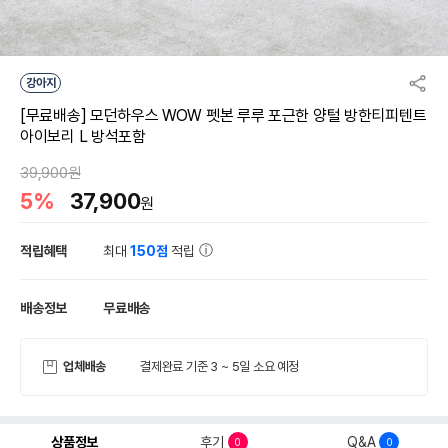
강아지
[무료배송] 모던하우스 WOW 펫본 루루 포근한 양털 방한티피텐트
아이보리 L 방석포함
39,900원
5%
37,900
원
적립혜택
최대
150점
적립
배송정보
무료배송
업체배송
결제완료 기준 3 ~ 5일 소요 예정
상품정보
후기
Q&A
0
0