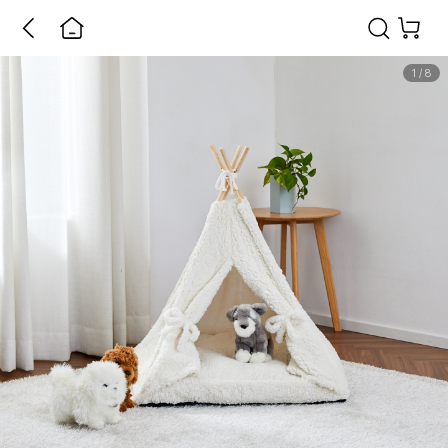
1
/
8