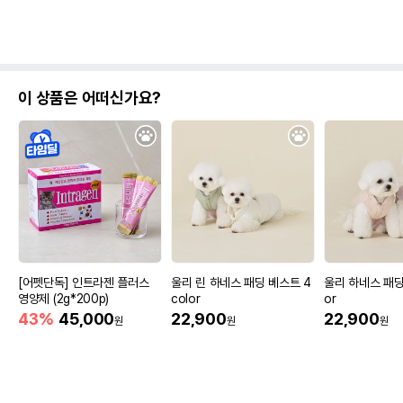
이 상품은 어떠신가요?
[어펫단독] 인트라젠 플러스
울리 린 하네스 패딩 베스트 4
울리 하네스 패딩
영양제 (2g*200p)
color
or
43%
45,000
22,900
22,900
원
원
원