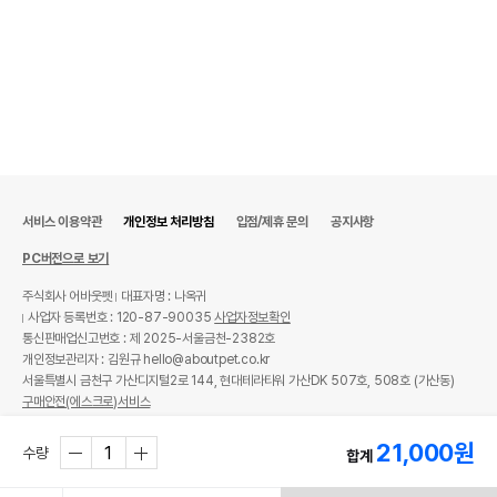
서비스 이용약관
개인정보 처리방침
입점/제휴 문의
공지사항
PC버전으로 보기
주식회사 어바웃펫
대표자명 : 나옥귀
사업자 등록번호 : 120-87-90035
사업자정보확인
통신판매업신고번호 : 제 2025-서울금천-2382호
개인정보관리자 : 김원규 hello@aboutpet.co.kr
서울특별시 금천구 가산디지털2로 144, 현대테라타워 가산DK 507호, 508호 (가산동)
구매안전(에스크로)서비스
© copyright (c) www.aboutpet.co.kr all rights reserved.
21,000
원
수량
합계