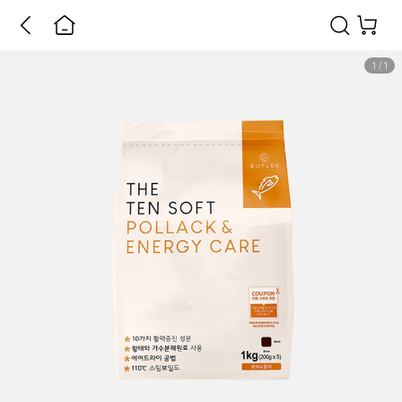
1
/
1