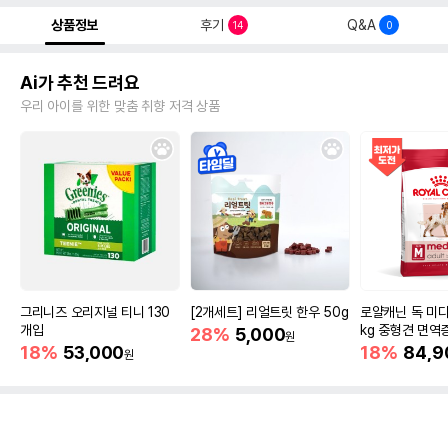
상품정보
후기
Q&A
14
0
Ai가 추천 드려요
우리 아이를 위한 맞춤 취향 저격 상품
그리니즈 오리지널 티니 130
[2개세트] 리얼트릿 한우 50g
로얄캐닌 독 미디
개입
kg 중형견 면역
28%
5,000
원
18%
53,000
18%
84,9
원