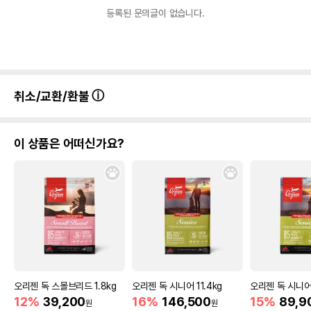
등록된 문의글이 없습니다.
취소/교환/환불
이 상품은 어떠신가요?
오리젠 독 스몰브리드 1.8kg
오리젠 독 시니어 11.4kg
오리젠 독 시니어
12%
39,200
16%
146,500
15%
89,9
원
원