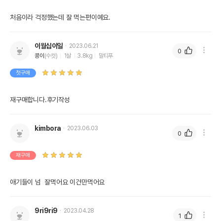
처음이라 걱정했는데 잘 먹는편이예요.
이월십이일
2023.06.21
0
콩이
(수컷)
1살
3.8kg
말티푸
첫구매
재구매합니다.후기작성
kimbora
2023.06.03
0
재구매
애기들이 넘  잘먹어요 이건만먹어요
9ri9ri9
2023.04.28
1