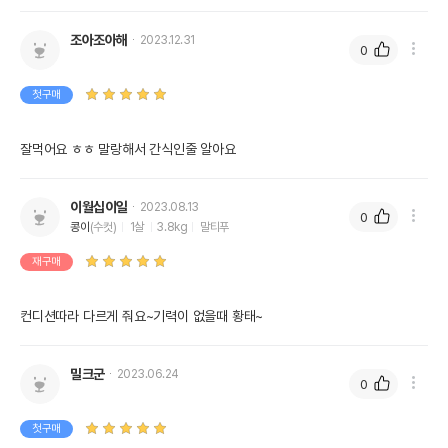
조아조아해
2023.12.31
0
첫구매
잘먹어요 ㅎㅎ 말랑해서 간식인줄 알아요
이월십이일
2023.08.13
0
콩이
(수컷)
1살
3.8kg
말티푸
재구매
컨디션따라 다르게 줘요~기력이 없을때 황태~
밀크군
2023.06.24
0
첫구매