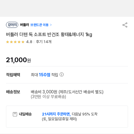
강아지
버틀러
브랜드관 이동
버틀러 더텐 독 소프트 반건조 황태&에너지 1kg
4.8
후기 14개
21,000
원
적립혜택
최대
150점
적립
배송정보
배송비 3,000원
(제주/도서산간 배송비 별도)
(3만원 이상 무료배송)
내일배송
21시까지 주문하면,
다음날 95% 도착
(토, 일요일/공휴일 제외)