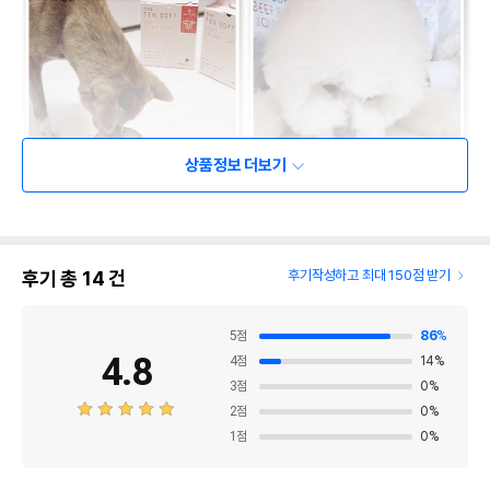
상품정보 더보기
후기 총
14
건
후기작성하고 최대 150점 받기
5
점
86
%
4.8
4
점
14
%
3
점
0
%
2
점
0
%
1
점
0
%