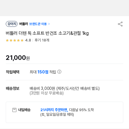
강아지
버틀러
브랜드관 이동
버틀러 더텐 독 소프트 반건조 소고기&관절 1kg
4.8
후기 18개
21,000
원
적립혜택
최대
150점
적립
배송정보
배송비 3,000원
(제주/도서산간 배송비 별도)
(3만원 이상 무료배송)
내일배송
21시까지 주문하면,
다음날 95% 도착
(토, 일요일/공휴일 제외)