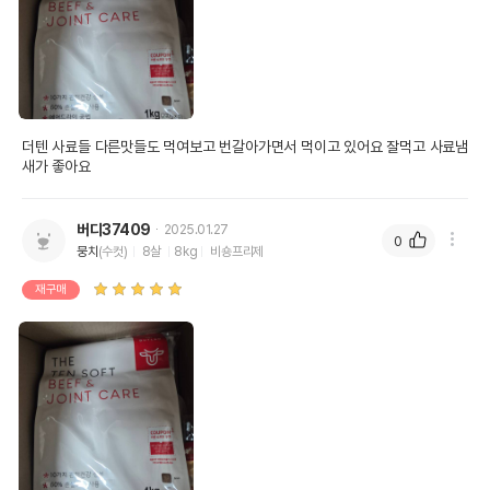
더텐 사료들 다른맛들도 먹여보고 번갈아가면서 먹이고 있어요 잘먹고 사료냄
새가 좋아요
버디37409
2025.01.27
0
뭉치
(수컷)
8살
8kg
비숑프리제
재구매