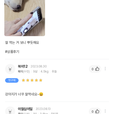
잘 먹는 거 보니 뿌듯해요 

#상품후기
복이12
2023.08.30
0
복이
(수컷)
9살
4.5kg
푸들
첫구매
강아지가 너무 잘먹네요~😄
이월십이일
2023.08.13
0