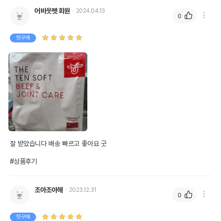
어바웃펫 회원
2024.04.13
0
첫구매
잘 받았습니다 배송 빠르고 좋아요 굿 

#상품후기
조아조아해
2023.12.31
0
첫구매