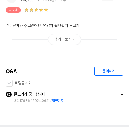
콩이
(수컷)
1살
3.8kg
말티푸
재구매
컨디션따라 주고있어요~영양이 필요할때 소고기~
후기 더보기
Q&A
문의하기
비밀글 제외
칼로리가 궁금합니다
버디17986
2024.06.11
답변완료