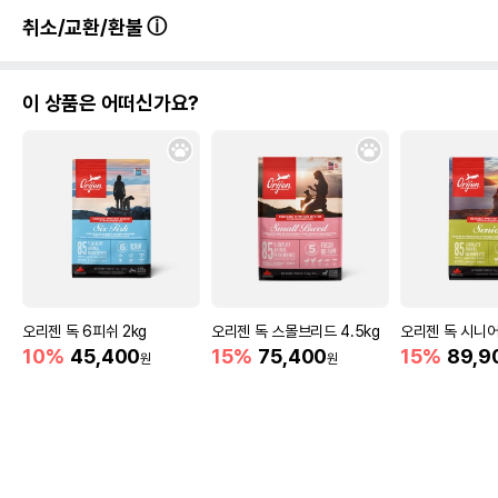
취소/교환/환불
이 상품은 어떠신가요?
오리젠 독 6피쉬 2kg
오리젠 독 스몰브리드 4.5kg
오리젠 독 시니어
10%
45,400
15%
75,400
15%
89,9
원
원