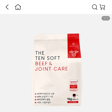
1
/
1