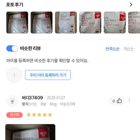
포토 후기
비슷한 리뷰
만족도순
최신순
아이를 등록하면 비슷한 후기를 확인할 수 있어요.
우리 아이 등록하러 가기
버디37409
2025.01.27
0
뭉치
(수컷)
8살
8kg
비숑프리제
재구매