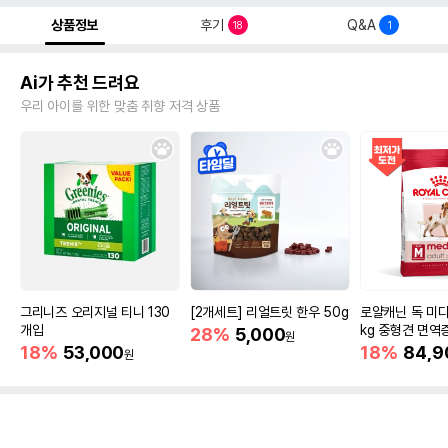
상품정보
후기
Q&A
18
1
Ai가 추천 드려요
우리 아이를 위한 맞춤 취향 저격 상품
그리니즈 오리지널 티니 130
[2개세트] 리얼트릿 한우 50g
로얄캐닌 독 미디
개입
kg 중형견 면역
28%
5,000
원
18%
53,000
18%
84,9
원