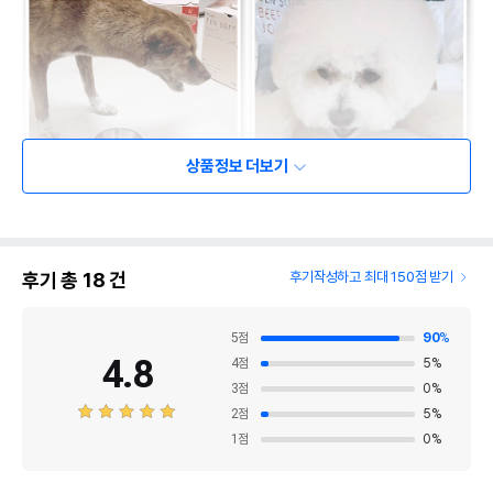
상품정보 더보기
후기 총
18
건
후기작성하고 최대 150점 받기
5
점
90
%
4.8
4
점
5
%
3
점
0
%
2
점
5
%
1
점
0
%