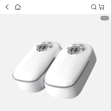
1
/
7