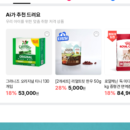
Ai가 추천 드려요
우리 아이를 위한 맞춤 취향 저격 상품
그리니즈 오리지널 티니 130
[2개세트] 리얼트릿 한우 50g
로얄캐닌 독 미디
개입
kg 중형견 면역
28%
5,000
원
18%
53,000
18%
84,9
원