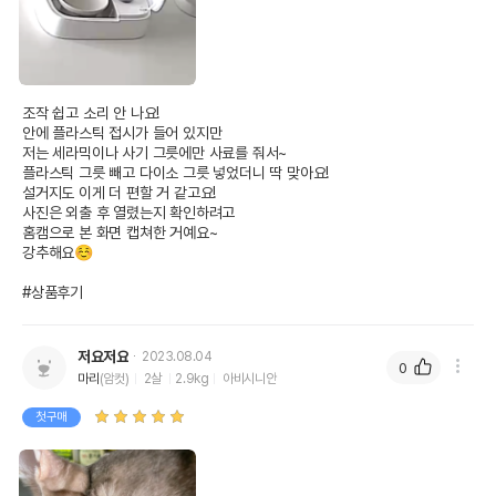
조작 쉽고 소리 안 나요!

안에 플라스틱 접시가 들어 있지만

저는 세라믹이나 사기 그릇에만 사료를 줘서~

플라스틱 그릇 빼고 다이소 그릇 넣었더니 딱 맞아요!

설거지도 이게 더 편할 거 같고요!

사진은 외출 후 열렸는지 확인하려고 

홈캠으로 본 화면 캡쳐한 거예요~

강추해요☺️

#상품후기
저요저요
2023.08.04
0
마리
(암컷)
2살
2.9kg
아비시니안
첫구매