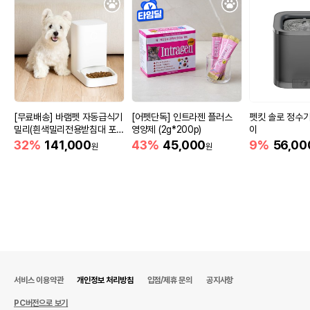
[무료배송] 바램펫 자동급식기
[어펫단독] 인트라젠 플러스
펫킷 솔로 정수기
밀리(흰색밀리전용받침대 포
영양제 (2g*200p)
이
함)
32%
141,000
43%
45,000
9%
56,00
원
원
서비스 이용약관
개인정보 처리방침
입점/제휴 문의
공지사항
PC버전으로 보기