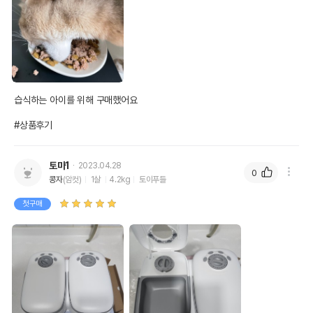
습식하는 아이를 위해 구매했어요

#상품후기
토마1
2023.04.28
0
콩자
(암컷)
1살
4.2kg
토이푸들
첫구매