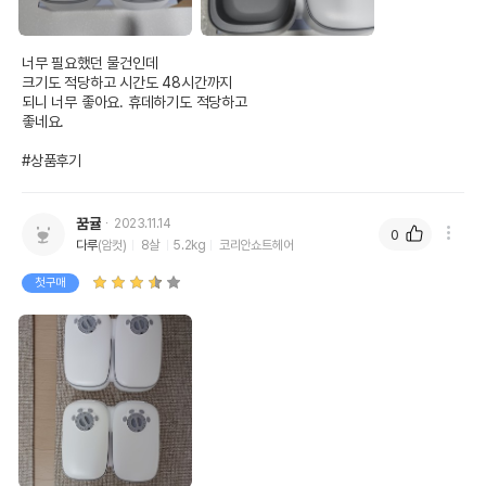
너무 필요했던 물건인데

크기도 적당하고 시간도 48시간까지

되니 너무 좋아요. 휴데하기도 적당하고

좋네요.

#상품후기
꿈귤
2023.11.14
0
다루
(암컷)
8살
5.2kg
코리안쇼트헤어
첫구매