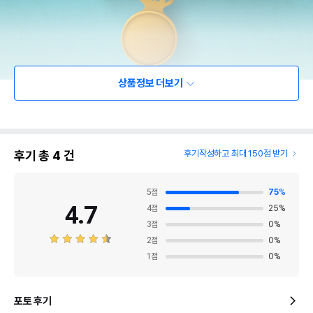
상품정보 더보기
후기 총
4
건
후기작성하고 최대 150점 받기
5
점
75
%
4.7
4
점
25
%
3
점
0
%
2
점
0
%
1
점
0
%
포토 후기