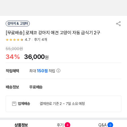
강아지 & 고양이
[무료배송] 로제코 강아지 애견 고양이 자동 급식기 2구
4.7
후기 4개
55,000원
34%
36,000
원
적립혜택
최대
150점
적립
배송정보
무료배송
업체배송
결제완료 기준 2 ~ 7일 소요 예정
상품정보
후기
Q&A
4
0