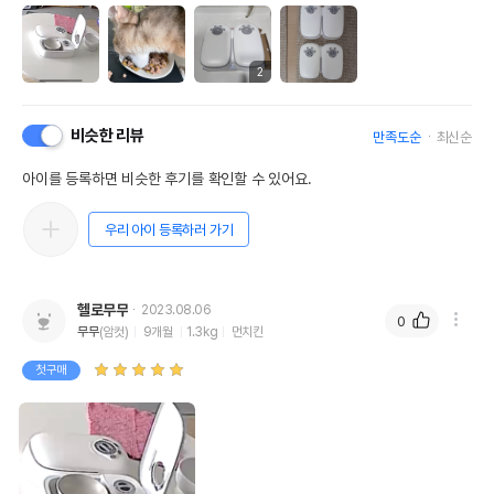
2
비슷한 리뷰
만족도순
최신순
아이를 등록하면 비슷한 후기를 확인할 수 있어요.
우리 아이 등록하러 가기
헬로무무
2023.08.06
0
무무
(암컷)
9개월
1.3kg
먼치킨
첫구매