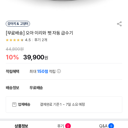
강아지 & 고양이
[무료배송] 오아 이리와 펫 자동 급수기
4.5
후기 2개
44,800원
10%
39,900
원
적립혜택
최대
150점
적립
배송정보
무료배송
업체배송
결제완료 기준 1 ~ 7일 소요 예정
상품정보
후기
Q&A
2
0