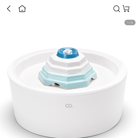
1
/
4