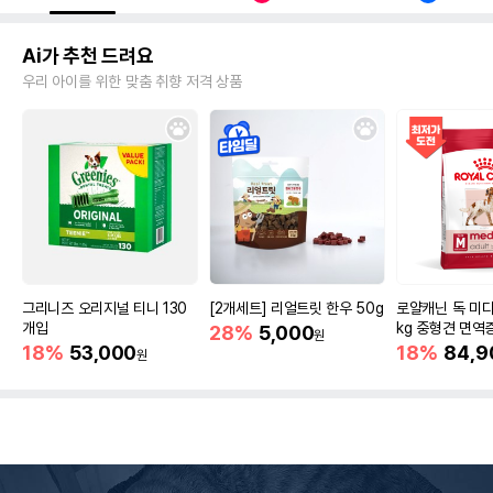
Ai가 추천 드려요
우리 아이를 위한 맞춤 취향 저격 상품
그리니즈 오리지널 티니 130
[2개세트] 리얼트릿 한우 50g
로얄캐닌 독 미디
개입
kg 중형견 면역
28%
5,000
원
18%
53,000
18%
84,9
원