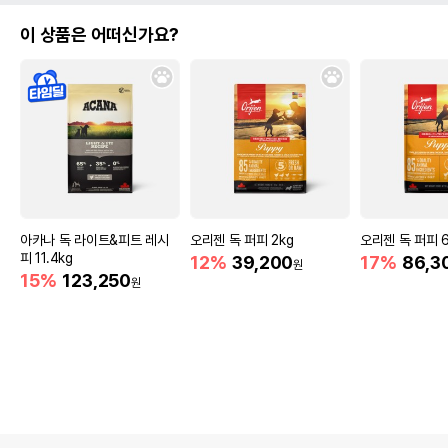
이 상품은 어떠신가요?
아카나 독 라이트&피트 레시
오리젠 독 퍼피 2kg
오리젠 독 퍼피 6
피 11.4kg
12%
39,200
17%
86,3
원
15%
123,250
원