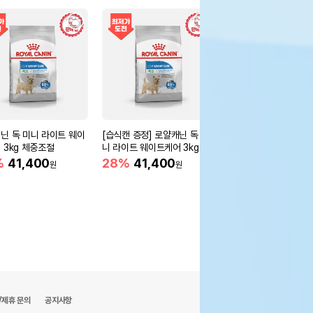
닌 독 미니 라이트 웨이
[습식캔 증정] 로얄캐닌 독 미
 3kg 체중조절
니 라이트 웨이트케어 3kg 체
중조절
%
41,400
28%
41,400
원
원
/제휴 문의
공지사항