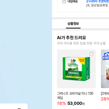
내일배송
21시까지 주문하면
(토, 일요일/공휴일 
상품정보
Ai가 추천 드려요
우리 아이를 위한 맞춤 취향 저격 상품
그리니즈 오리지널 티니 130
[2개
개입
28
18%
53,000
원