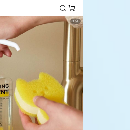
1
/
4