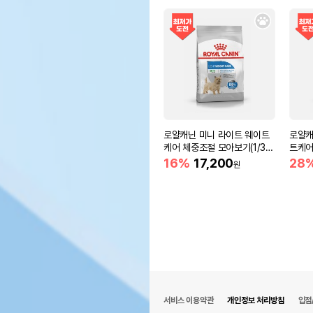
로얄캐닌 미니 라이트 웨이트
로얄캐
케어 체중조절 모아보기(1/3k
트케어
g)
16%
17,200
28
원
서비스 이용약관
개인정보 처리방침
입점