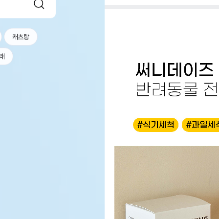
캐츠랑
래