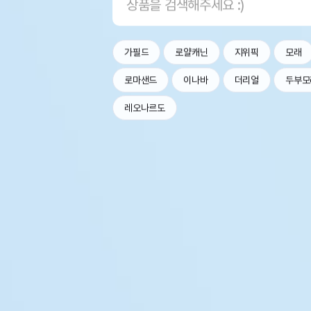
가필드
로얄캐닌
지위픽
모래
로마샌드
이나바
더리얼
두부모
레오나르도