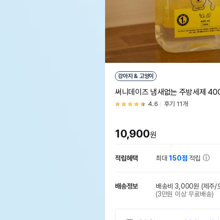
강아지 & 고양이
써니데이즈 냄새없는 주방세제 400
4.6
후기 11개
10,900
원
적립혜택
최대
150점
적립
배송정보
배송비 3,000원
(제주/
(3만원 이상 무료배송)