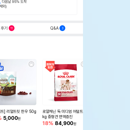
,
다음날 95% 도착
제외)
후기
Q&A
11
3
세트] 리얼트릿 한우 50g
로얄캐닌 독 미디엄 어덜트 10
오리젠 독 스몰브리드 4
kg 중형견 면역증진
%
5,000
15%
75,400
원
원
18%
84,900
원