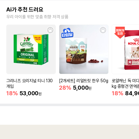
Ai가 추천 드려요
우리 아이를 위한 맞춤 취향 저격 상품
그리니즈 오리지널 티니 130
[2개세트] 리얼트릿 한우 50g
로얄캐닌 독 미디
개입
kg 중형견 면역
28%
5,000
원
18%
53,000
18%
84,9
원