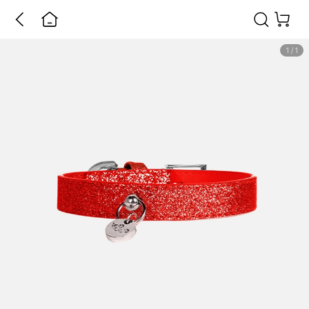
1
/
1