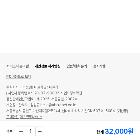
서비스 이용약관
개인정보 처리방침
입점/제휴 문의
공지사항
PC버전으로 보기
주식회사 어바웃펫
대표자명 : 나옥귀
사업자 등록번호 : 120-87-90035
사업자정보확인
통신판매업신고번호 : 제 2025-서울금천-2382호
개인정보관리자 : 김원규 hello@aboutpet.co.kr
서울특별시 금천구 가산디지털2로 144, 현대테라타워 가산DK 507호, 508호 (가산동)
구매안전(에스크로)서비스
© copyright (c) www.aboutpet.co.kr all rights reserved.
32,000
원
수량
합계