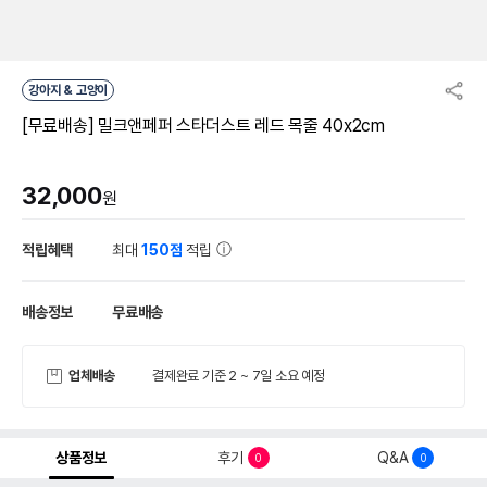
강아지 & 고양이
[무료배송] 밀크앤페퍼 스타더스트 레드 목줄 40x2cm
32,000
원
적립혜택
최대
150점
적립
배송정보
무료배송
업체배송
결제완료 기준 2 ~ 7일 소요 예정
상품정보
후기
Q&A
0
0