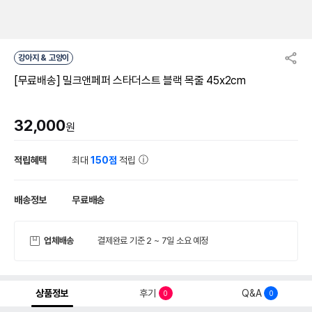
강아지 & 고양이
[무료배송] 밀크앤페퍼 스타더스트 블랙 목줄 45x2cm
32,000
원
적립혜택
최대
150점
적립
배송정보
무료배송
업체배송
결제완료 기준 2 ~ 7일 소요 예정
상품정보
후기
Q&A
0
0