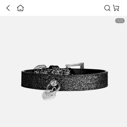
1
/
1