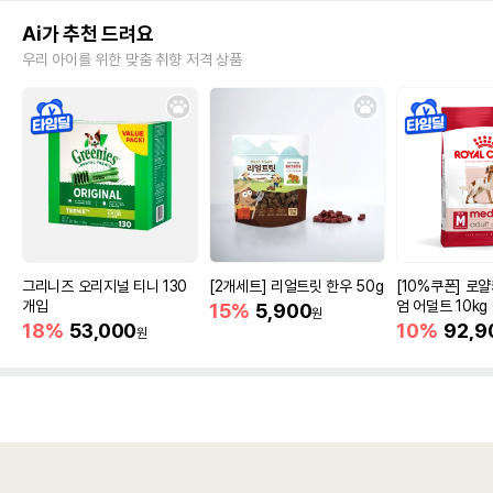
Ai가 추천 드려요
우리 아이를 위한 맞춤 취향 저격 상품
그리니즈 오리지널 티니 130
[2개세트] 리얼트릿 한우 50g
[10%쿠폰] 로
개입
엄 어덜트 10kg
15%
5,900
원
증진
18%
53,000
10%
92,9
원