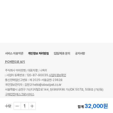
서비스 이용약관
개인정보 처리방침
입점/제휴 문의
공지사항
PC버전으로 보기
주식회사 어바웃펫
대표자명 : 나옥귀
사업자 등록번호 : 120-87-90035
사업자정보확인
통신판매업신고번호 : 제 2025-서울금천-2382호
개인정보관리자 : 김원규 hello@aboutpet.co.kr
서울특별시 금천구 가산디지털2로 144, 현대테라타워 가산DK 507호, 508호 (가산동)
구매안전(에스크로)서비스
© copyright (c) www.aboutpet.co.kr all rights reserved.
32,000
원
수량
합계