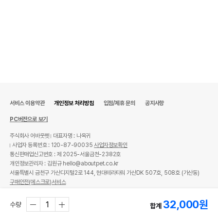
서비스 이용약관
개인정보 처리방침
입점/제휴 문의
공지사항
PC버전으로 보기
주식회사 어바웃펫
대표자명 : 나옥귀
사업자 등록번호 : 120-87-90035
사업자정보확인
통신판매업신고번호 : 제 2025-서울금천-2382호
개인정보관리자 : 김원규 hello@aboutpet.co.kr
서울특별시 금천구 가산디지털2로 144, 현대테라타워 가산DK 507호, 508호 (가산동)
구매안전(에스크로)서비스
© copyright (c) www.aboutpet.co.kr all rights reserved.
32,000
원
수량
합계