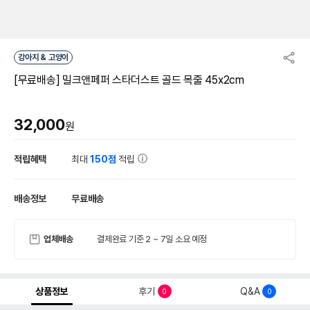
강아지 & 고양이
[무료배송] 밀크앤페퍼 스타더스트 골드 목줄 45x2cm
32,000
원
적립혜택
최대
150점
적립
배송정보
무료배송
업체배송
결제완료 기준 2 ~ 7일 소요 예정
상품정보
후기
Q&A
0
0