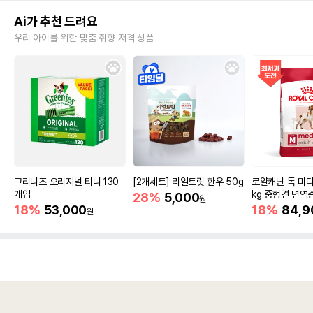
Ai가 추천 드려요
우리 아이를 위한 맞춤 취향 저격 상품
그리니즈 오리지널 티니 130
[2개세트] 리얼트릿 한우 50g
로얄캐닌 독 미디
개입
kg 중형견 면역
28%
5,000
원
18%
53,000
18%
84,9
원