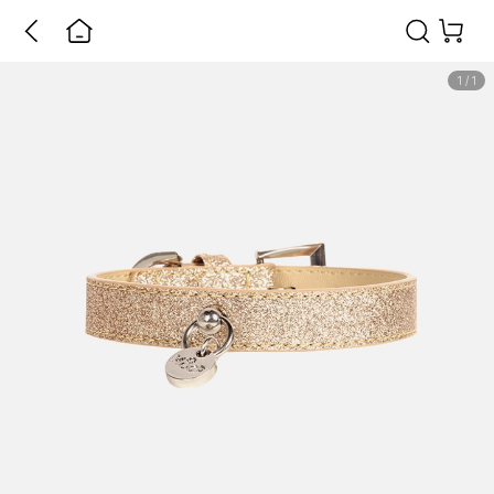
1
/
1