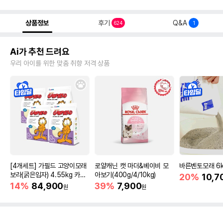
상품정보
후기
Q&A
624
1
Ai가 추천 드려요
우리 아이를 위한 맞춤 취향 저격 상품
[4개세트] 가필드 고양이모래
로얄캐닌 캣 마더&베이비 모
바른벤토모래 6
보라(굵은입자) 4.55kg 카사
아보기(400g/4/10kg)
20%
10,7
바모래
14%
84,900
39%
7,900
원
원