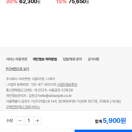
30%
62,300
15%
75,650
원
원
서비스 이용약관
개인정보 처리방침
입점/제휴 문의
공지사항
PC버전으로 보기
주식회사 어바웃펫
대표자명 : 나옥귀
사업자 등록번호 : 120-87-90035
사업자정보확인
통신판매업신고번호 : 제 2025-서울금천-2382호
개인정보관리자 : 김원규 hello@aboutpet.co.kr
서울특별시 금천구 가산디지털2로 144, 현대테라타워 가산DK 507호, 508호 (가산동)
구매안전(에스크로)서비스
© copyright (c) www.aboutpet.co.kr all rights reserved.
5,900
원
수량
합계