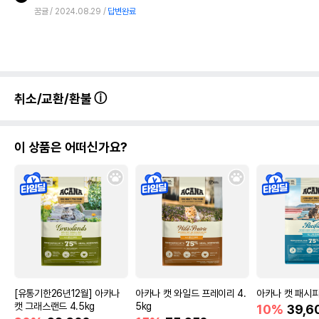
꿈귤
2024.08.29
답변완료
취소/교환/환불
이 상품은 어떠신가요?
[유통기한26년12월] 아카나
아카나 캣 와일드 프레이리 4.
아카나 캣 패시피카
캣 그래스랜드 4.5kg
5kg
10%
39,6