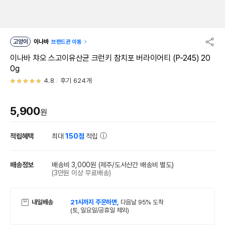
고양이
이나바
브랜드관 이동
이나바 챠오 스고이유산균 크런키 참치포 버라이어티 (P-245) 20
0g
4.8
후기 624개
5,900
원
적립혜택
최대
150점
적립
배송정보
배송비 3,000원
(제주/도서산간 배송비 별도)
(3만원 이상 무료배송)
내일배송
21시까지 주문하면,
다음날 95% 도착
(토, 일요일/공휴일 제외)