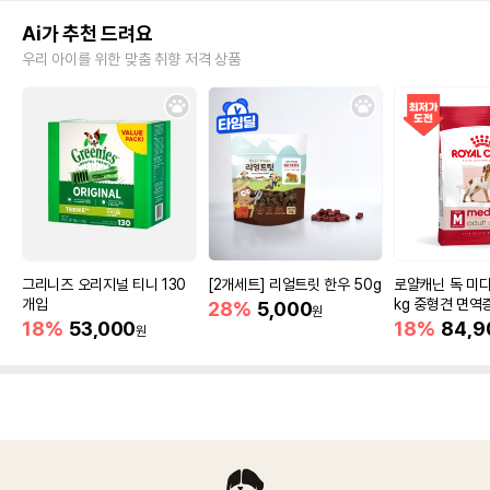
Ai가 추천 드려요
우리 아이를 위한 맞춤 취향 저격 상품
그리니즈 오리지널 티니 130
[2개세트] 리얼트릿 한우 50g
로얄캐닌 독 미디
개입
kg 중형견 면역
28%
5,000
원
18%
53,000
18%
84,9
원