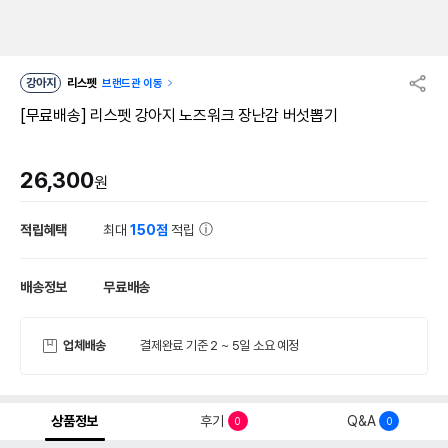
강아지
리스펫
브랜드관 이동
[무료배송] 리스펫 강아지 노즈워크 장난감 버섯뽑기
26,300
원
적립혜택
최대
150점
적립
배송정보
무료배송
업체배송
결제완료 기준 2 ~ 5일 소요 예정
상품정보
후기
Q&A
0
0