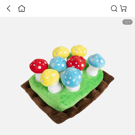
1
/
1