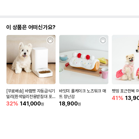
이 상품은 어떠신가요?
[무료배송] 바램펫 자동급식기
바잇미 롤케이크 노즈워크 매
펫띵 포근한복 
밀리(흰색밀리전용받침대 포
트 장난감
41%
13,9
함)
32%
141,000
18,900
원
원