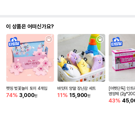
이 상품은 어떠신가요?
펫띵 벚꽃놀이 토이 4개입
바잇미 양말 장난감 세트
[어펫단독] 인트
영양제 (2g*200
74%
3,000
11%
15,900
원
원
43%
45,0