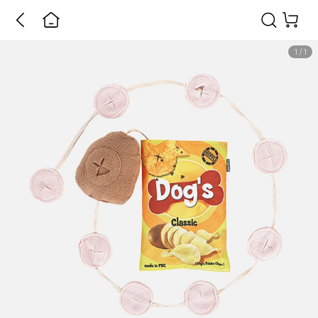
1
/
1