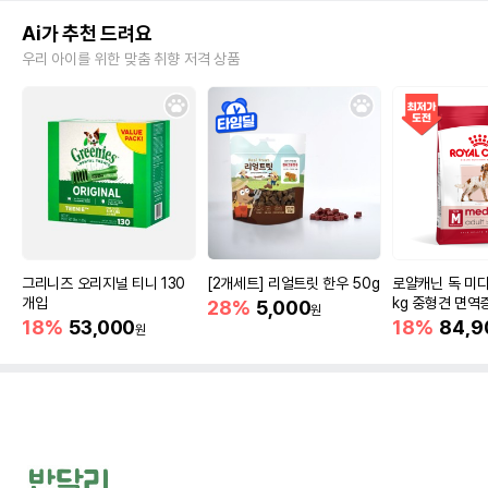
Ai가 추천 드려요
우리 아이를 위한 맞춤 취향 저격 상품
그리니즈 오리지널 티니 130
[2개세트] 리얼트릿 한우 50g
로얄캐닌 독 미디
개입
kg 중형견 면역
28%
5,000
원
18%
53,000
18%
84,9
원