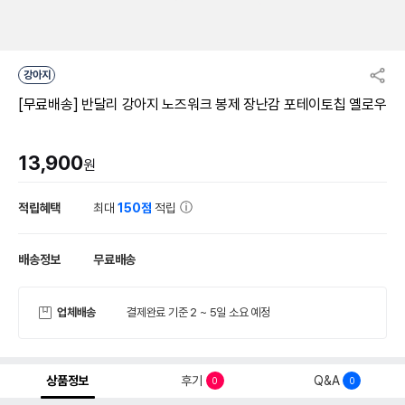
강아지
[무료배송] 반달리 강아지 노즈워크 봉제 장난감 포테이토칩 옐로우
13,900
원
적립혜택
최대
150점
적립
배송정보
무료배송
업체배송
결제완료 기준 2 ~ 5일 소요 예정
상품정보
후기
Q&A
0
0