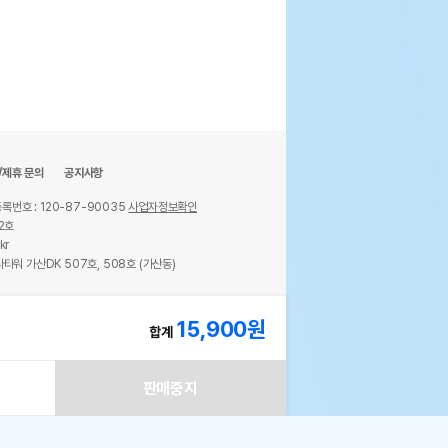
/제휴 문의
공지사항
록번호 : 120-87-90035
사업자정보확인
2호
kr
타워 가산DK 507호, 508호 (가산동)
ights reserved.
15,900
원
합계
판매중지