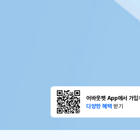
어바웃펫 App에서 가입
다양한 혜택
받기