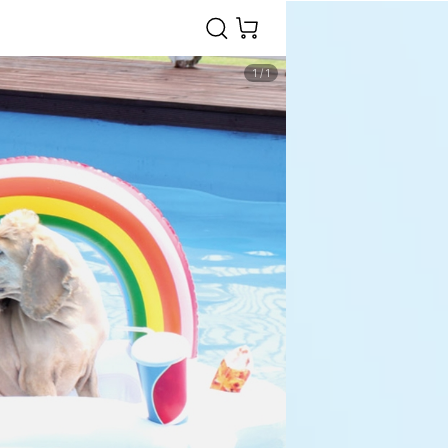
1
/
1