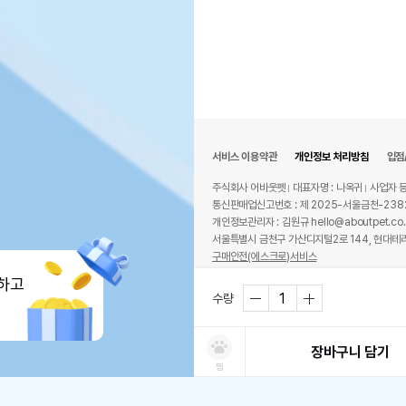
서비스 이용약관
개인정보 처리방침
입점
주식회사 어바웃펫
대표자명 : 나옥귀
사업자 등
통신판매업신고번호 : 제 2025-서울금천-238
개인정보관리자 : 김원규 hello@aboutpet.co.
서울특별시 금천구 가산디지털2로 144, 현대테라
구매안전(에스크로)서비스
© copyright (c) www.aboutpet.co.kr all r
하고
수량
장바구니 담기
찜