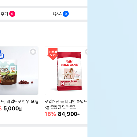
후기
Q&A
0
0
세트] 리얼트릿 한우 50g
로얄캐닌 독 미디엄 어덜트 10
오리젠 독 스몰브리드 4
kg 중형견 면역증진
%
5,000
15%
75,400
원
원
18%
84,900
원