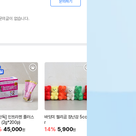
문의하기
문의글이 없습니다.
단독] 인트라젠 플러스
바잇미 젤리곰 장난감 5colol
울리 린 하네스 패딩 베
(2g*200p)
r
color
%
45,000
14%
5,900
22,900
원
원
원