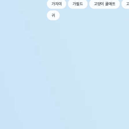
가자미
가필드
고양이 쿨매트
귀