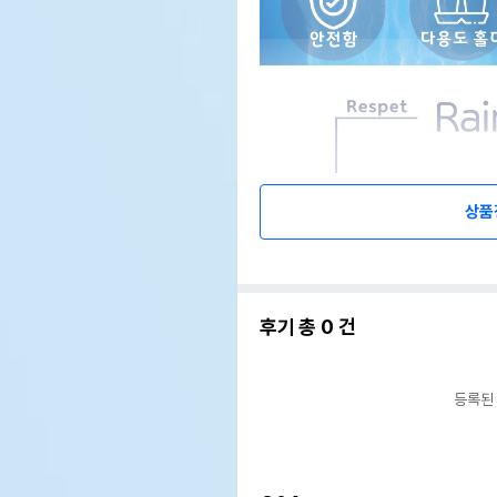
상품
후기 총
0
건
등록된