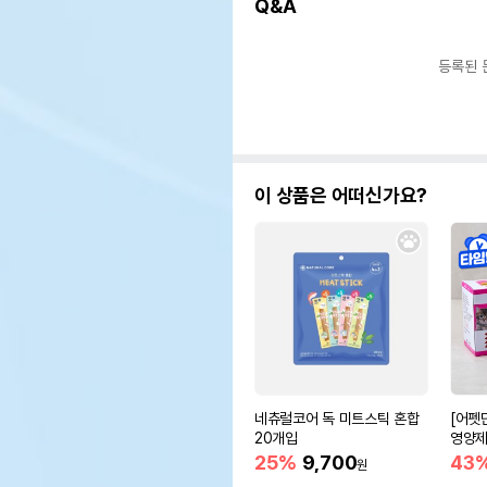
Q&A
등록된 
이 상품은 어떠신가요?
네츄럴코어 독 미트스틱 혼합
[어펫
20개입
영양제 
25%
9,700
43
원