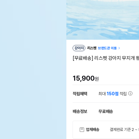
강아지
리스펫
브랜드관 이동
[무료배송] 리스펫 강아지 무지개 
15,900
원
적립혜택
최대
150점
적립
배송정보
무료배송
업체배송
결제완료 기준 2 ~