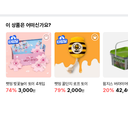
이 상품은 어떠신가요?
펫띵 벚꽃놀이 토이 4개입
펫띵 꿀단지 로프 토이
윔지스 버라이어티
74%
3,000
79%
2,000
20%
42,4
원
원