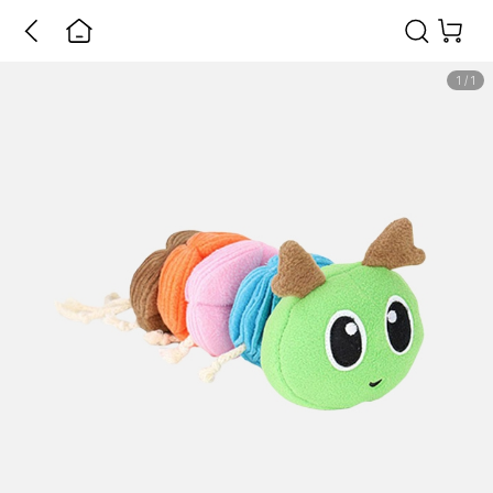
1
/
1