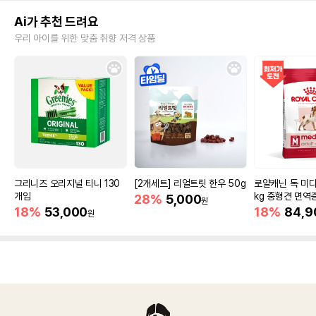
Ai가 추천 드려요
우리 아이를 위한 맞춤 취향 저격 상품
그리니즈 오리지널 티니 130
[2개세트] 리얼트릿 한우 50g
로얄캐닌 독 미디
개입
kg 중형견 면역
28%
5,000
원
18%
53,000
18%
84,9
원