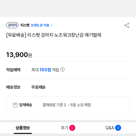
강아지
리스펫
브랜드관 이동
[무료배송] 리스펫 강아지 노즈워크장난감 애기벌레
13,900
원
적립혜택
최대
150점
적립
배송정보
무료배송
업체배송
결제완료 기준 2 ~ 5일 소요 예정
상품정보
후기
Q&A
0
0