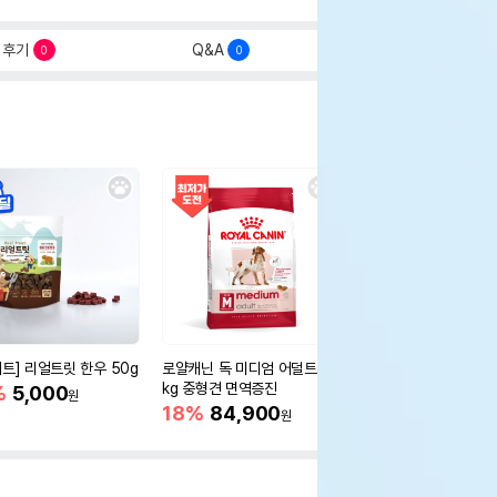
후기
Q&A
0
0
세트] 리얼트릿 한우 50g
로얄캐닌 독 미디엄 어덜트 10
오리젠 독 스몰브리드 4
kg 중형견 면역증진
%
5,000
15%
75,400
원
원
18%
84,900
원