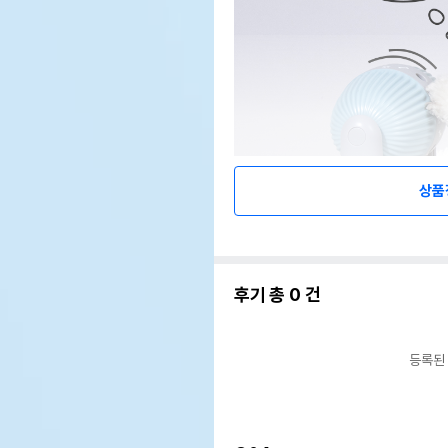
상품
후기 총
0
건
등록된