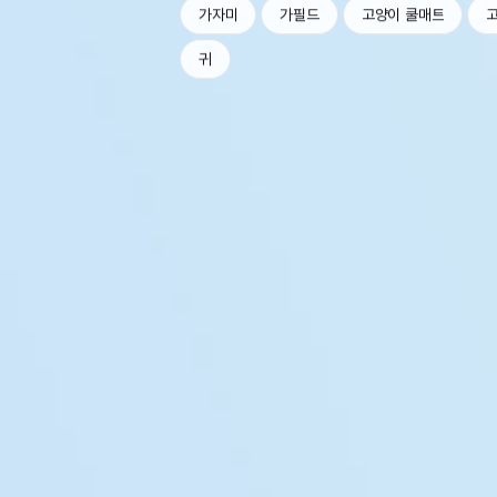
가자미
가필드
고양이 쿨매트
귀