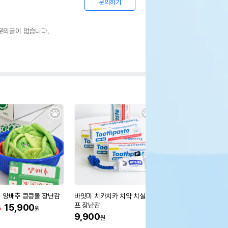
문의하기
문의글이 없습니다.
 양배추 킁킁볼 장난감
바잇미 치카치카 치약 치실로
플러쉬퍼피 컴팩 롱 핀
프 장난감
슬리커
%
15,900
원
9,900
36,500
원
원