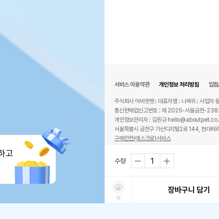
서비스 이용약관
개인정보 처리방침
입점
주식회사 어바웃펫
대표자명 : 나옥귀
사업자 등
통신판매업신고번호 : 제 2025-서울금천-238
개인정보관리자 : 김원규 hello@aboutpet.co.
서울특별시 금천구 가산디지털2로 144, 현대테라
구매안전(에스크로)서비스
© copyright (c) www.aboutpet.co.kr all r
하고
수량
장바구니 담기
찜