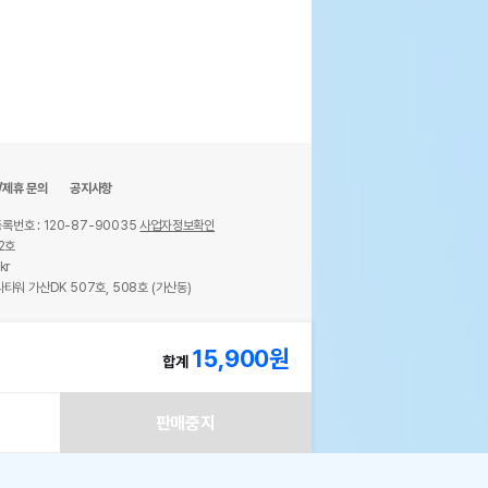
/제휴 문의
공지사항
록번호 : 120-87-90035
사업자정보확인
2호
kr
타워 가산DK 507호, 508호 (가산동)
ights reserved.
15,900
원
합계
판매중지