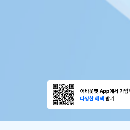
어바웃펫 App에서 가입
다양한 혜택
받기