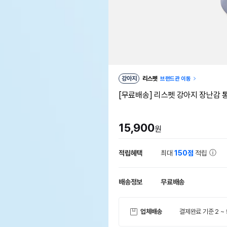
강아지
리스펫
브랜드관 이동
[무료배송] 리스펫 강아지 장난감 
15,900
원
적립혜택
최대
150점
적립
배송정보
무료배송
업체배송
결제완료 기준 2 ~