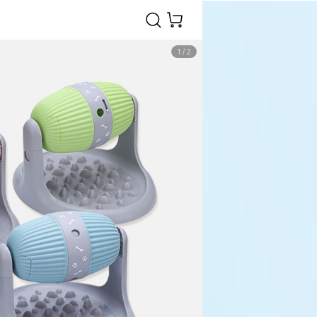
1
/
2