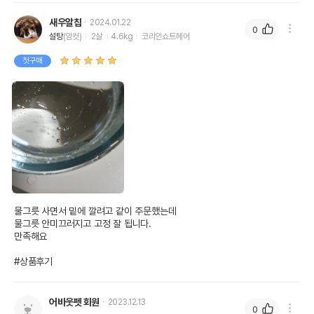
새우알칩
2024.01.22
0
설탕
(암컷)
2살
4.6kg
코리안쇼트헤어
첫구매
물그릇 사면서 밑에 깔려고 같이 주문했는데

물그릇 안미끄러지고 고정 잘 됩니다.

만족해요

#상품후기
어바웃펫 회원
2023.12.13
0