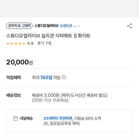
강아지 & 고양이
스튜디오얼라이브
브랜드관 이
동
스튜디오얼라이브 실리콘 식탁매트 S 화이트
4.8
후기 7개
20,000
원
적립혜택
최대
150점
적립
배송정보
배송비 3,000원
(제주/도서산간 배송비 별도)
(3만원 이상 무료배송)
내일배송
21시까지 주문하면,
다음날 95% 도착
(토, 일요일/공휴일 제외)