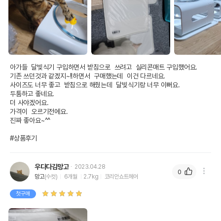
아가들  달빛식기 구입하면서 받침으로  쓰려고  실리콘매트 구입했어요.

기존 쓰던것과 같겠지~!!하면서  구매했는데  이건 다르네요.

사이즈도 너무 좋고  받침으로 해줬는데  달빛식기랑 너무 이뻐요.

두툼하고 좋네요.

더 사야겠어요.

가격이  오르기전에요.

진짜 좋아요~^^

#상품후기
우다다김망고
2023.04.28
0
망고
(수컷)
6개월
2.7kg
코리안쇼트헤어
첫구매