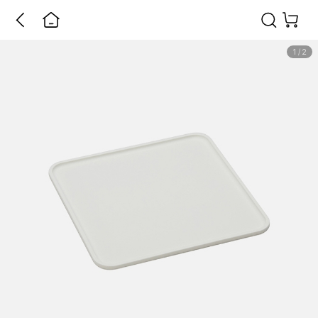
1
/
2