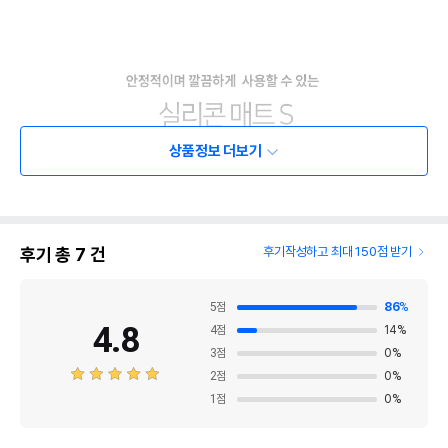
상품정보 더보기
후기 총
7
건
후기작성하고 최대 150점 받기
5
점
86
%
4.8
4
점
14
%
3
점
0
%
2
점
0
%
1
점
0
%