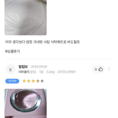
어우 생각보다 엄청 크네영 사람 식탁매트로 써도될듯

#상품후기
필립보
2024.08.26
0
라파엘라
(암컷)
1살
3.2kg
코리안쇼트헤어
첫구매