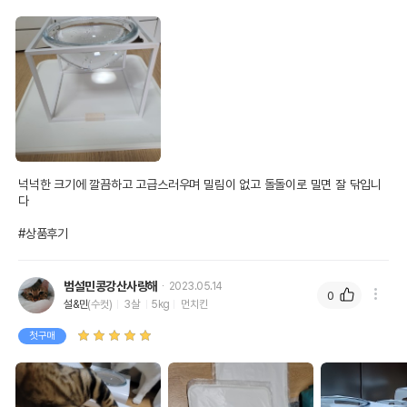
넉넉한 크기에 깔끔하고 고급스러우며 밀림이 없고 돌돌이로 밀면 잘 닦입니
다

#상품후기
범설민콩강산사랑해
2023.05.14
0
설&민
(수컷)
3살
5kg
먼치킨
첫구매