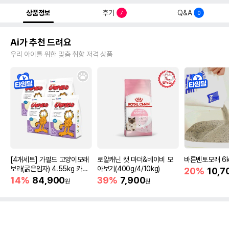
상품정보
후기
Q&A
7
0
Ai가 추천 드려요
우리 아이를 위한 맞춤 취향 저격 상품
[4개세트] 가필드 고양이모래
로얄캐닌 캣 마더&베이비 모
바른벤토모래 6
보라(굵은입자) 4.55kg 카사
아보기(400g/4/10kg)
20%
10,7
바모래
14%
84,900
39%
7,900
원
원