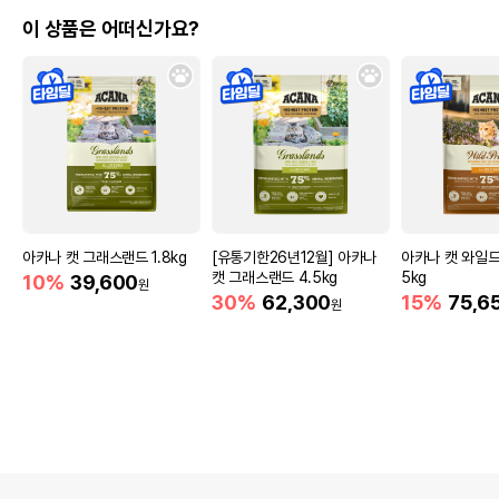
이 상품은 어떠신가요?
아카나 캣 그래스랜드 1.8kg
[유통기한26년12월] 아카나
아카나 캣 와일드
캣 그래스랜드 4.5kg
5kg
10%
39,600
원
30%
62,300
15%
75,6
원