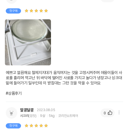
첫구매
예쁘고 깔끔해요 철제지지대가 움직여지는 것을 고정시켜주며 애옹이들이 사
료를 흘리며 먹고난 뒤 바닥에 떨어진 사료를 가지고 놀다가 냉장고나 싱크대 
밑에 들어가기 일쑤인데 이 받침대는 그런 것을 막을 수 있어요

#상품후기
알콩달콩
2023.08.05
0
시끄리
(암컷)
9살
5kg
코리안쇼트헤어
첫구매