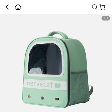
1
/
1