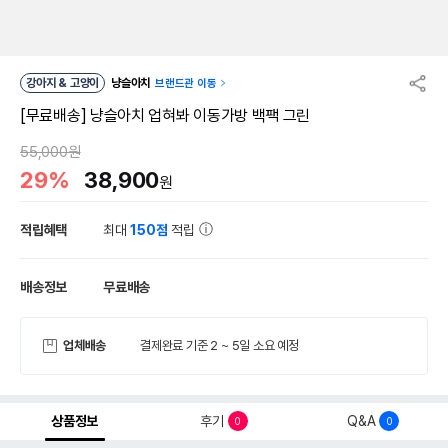
강아지 & 고양이
냥슬아치
브랜드관 이동
[무료배송] 냥슬아치 업혀봐 이동가방 백팩 그린
55,000원
29%
38,900
원
적립혜택
최대
150점
적립
배송정보
무료배송
업체배송
결제완료 기준 2 ~ 5일 소요 예정
상품정보
후기
Q&A
0
0