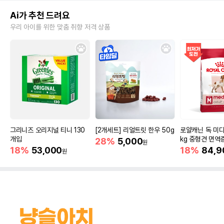
Ai가 추천 드려요
우리 아이를 위한 맞춤 취향 저격 상품
그리니즈 오리지널 티니 130
[2개세트] 리얼트릿 한우 50g
로얄캐닌 독 미디
개입
kg 중형견 면역
28%
5,000
원
18%
53,000
18%
84,9
원