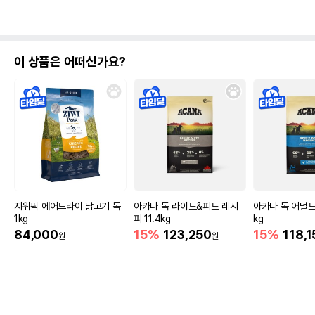
이 상품은 어떠신가요?
지위픽 에어드라이 닭고기 독
아카나 독 라이트&피트 레시
아카나 독 어덜트 
1kg
피 11.4kg
kg
84,000
15%
123,250
15%
118,1
원
원