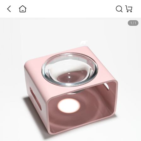
1
/
1