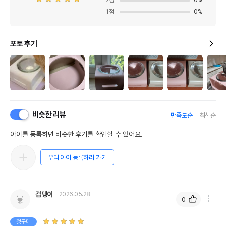
2
점
0
%
1
점
0
%
포토 후기
비슷한 리뷰
만족도순
최신순
아이를 등록하면 비슷한 후기를 확인할 수 있어요.
우리 아이 등록하러 가기
검댕이
2026.05.28
0
첫구매