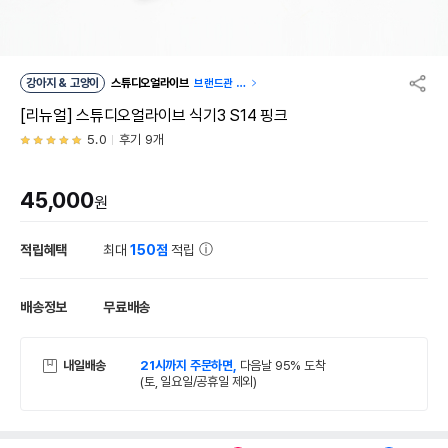
강아지 & 고양이
스튜디오얼라이브
브랜드관 이
동
[리뉴얼] 스튜디오얼라이브 식기3 S14 핑크
5.0
후기 9개
45,000
원
적립혜택
최대
150점
적립
배송정보
무료배송
내일배송
21시까지 주문하면,
다음날 95% 도착
(토, 일요일/공휴일 제외)