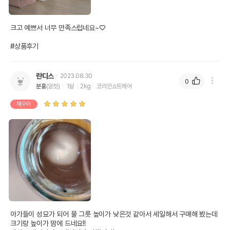
크고 예쁘서 너무 만족스럽네요~♡

#상품후기
란디스
2023.08.30
0
분홍
(암컷)
1살
2kg
코리안쇼트헤어
재구매
아가들이 성묘가 되어 물 그릇 높이가 낮은것 같아서 세일해서 구매해 봤는데 
크기랑 높이가 맘에 드네요!!
