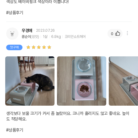
색상도 베이비핑크 색상이라 이쁩니다!

#상품후기
우경애
2023.07.26
0
콩순이
(암컷)
1살
6.9kg
코리안쇼트헤어
첫구매
생각보다 보울 크기가 커서 좀 놀랐어요. 크니까 흘리지도 않고 좋네요. 높이
도 적당해요.

#상품후기