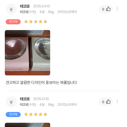
테코로
2025.04.13
0
테코로
(수컷)
4살
6kg
코리안쇼트헤어
재구매
견고하고 깔끔한 디자인이 돋보이는 제품입니다 
테코로
2025.01.10
0
테코로
(수컷)
4살
6kg
코리안쇼트헤어
첫구매