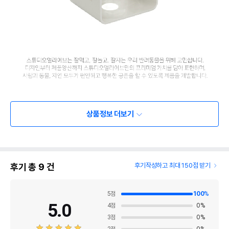
상품정보 더보기
후기 총
9
건
후기작성하고 최대 150점 받기
5
점
100
%
5.0
4
점
0
%
3
점
0
%