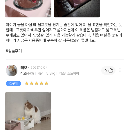
아이가 물을 마실 때 물그릇을 당기는 습관이 있어요. 물 표면을 확인하는 듯
한데.. 그릇이 가벼우면 엎어지고 쏟아지는데 이 제품은 받침대도 넓고 제법 
무게감도 있어서  안정감  있게 사용 가능할거 같습니다. 처음 며칠은 낯설어
하다가 지금은 사용중인데 꾸준히 잘 사용했으면 좋겠네요.

#상품후기
레오
2023.10.04
0
레오
(수컷)
4살
5.3kg
엑조틱쇼트헤어
첫구매