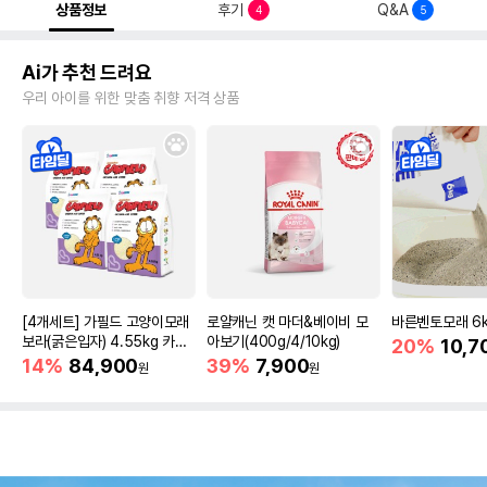
상품정보
후기
Q&A
4
5
Ai가 추천 드려요
우리 아이를 위한 맞춤 취향 저격 상품
[4개세트] 가필드 고양이모래
로얄캐닌 캣 마더&베이비 모
바른벤토모래 6
보라(굵은입자) 4.55kg 카사
아보기(400g/4/10kg)
20%
10,7
바모래
14%
84,900
39%
7,900
원
원