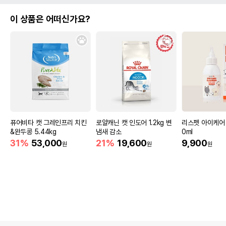
이 상품은 어떠신가요?
퓨어비타 캣 그레인프리 치킨
로얄캐닌 캣 인도어 1.2kg 변
리스펫 아이케어 
&완두콩 5.44kg
냄새 감소
0ml
31%
53,000
21%
19,600
9,900
원
원
원