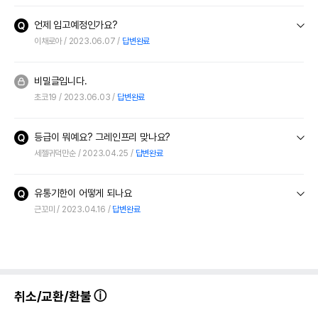
언제 입고예정인가요?
이채로아
2023.06.07
답변완료
비밀글입니다.
초코19
2023.06.03
답변완료
등급이 뭐예요? 그레인프리 맞나요?
세젤귀덕만순
2023.04.25
답변완료
유통기한이 어떻게 되나요
근꼬미
2023.04.16
답변완료
취소/교환/환불