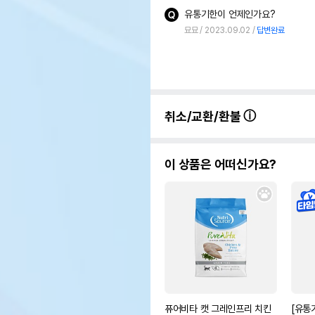
유통기한이 언제인가요?
묘묘
2023.09.02
답변완료
취소/교환/환불
이 상품은 어떠신가요?
퓨어비타 캣 그레인프리 치킨
[유통