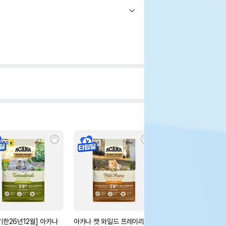
기한26년12월] 아카나
아카나 캣 와일드 프레이리 4.
로얄캐닌 캣 인도어 1.2