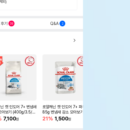
제외)
후기
Q&A
39
2
닌 캣 인도어 7+ 변냄새
로얄캐닌 캣 인도어 7+ 파우치
로얄캐닌 캣 인스팅티브
아보기 (400g/3.5/8k
85g 변냄새 감소 모아보기
우치 85g 요로기계 건
보기
%
7,100
21%
1,500
21%
1,500
원
원
원