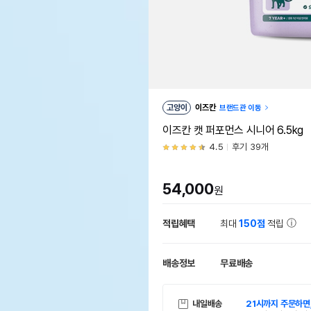
고양이
이즈칸
브랜드관 이동
이즈칸 캣 퍼포먼스 시니어 6.5kg
4.5
후기 39개
54,000
원
적립혜택
최대
150점
적립
배송정보
무료배송
내일배송
21시까지 주문하면