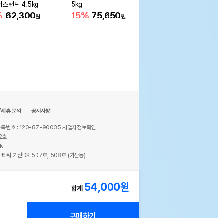
래스랜드 4.5kg
5kg
냄새 감소
%
62,300
15%
75,650
21%
19,600
원
원
원
/제휴 문의
공지사항
록번호 : 120-87-90035
사업자정보확인
2호
kr
타워 가산DK 507호, 508호 (가산동)
ights reserved.
54,000
원
합계
구매하기