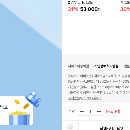
&완두콩 5.44kg
캣 그
31%
53,000
30
원
서비스 이용약관
개인정보 처리방침
입점
주식회사 어바웃펫
대표자명 : 나옥귀
사업자 등
통신판매업신고번호 : 제 2025-서울금천-238
개인정보관리자 : 김원규 hello@aboutpet.co.
서울특별시 금천구 가산디지털2로 144, 현대테라
구매안전(에스크로)서비스
© copyright (c) www.aboutpet.co.kr all r
하고
(재고 1개)
수량
장바구니 담기