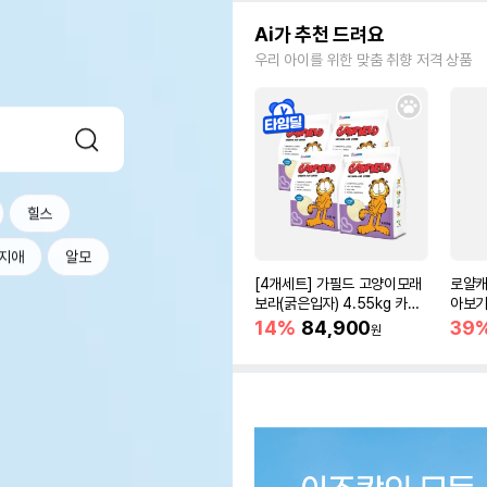
Ai가 추천 드려요
우리 아이를 위한 맞춤 취향 저격 상품
힐스
지애
알모
[4개세트] 가필드 고양이모래
로얄캐
보라(굵은입자) 4.55kg 카사
아보기(
바모래
14%
84,900
39
원