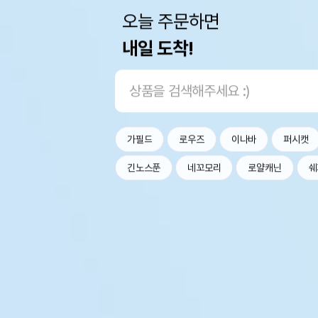
오늘 주문하면
내일 도착!
가필드
로우즈
이나바
퍼시캣
긴노스푼
네꼬모리
로얄캐닌
쉐