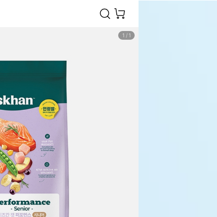
1
/
1