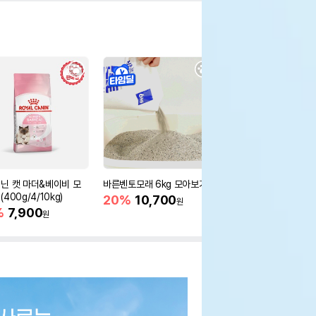
닌 캣 마더&베이비 모
바른벤토모래 6kg 모아보기
로얄캐닌 캣 인도어 4k
400g/4/10kg)
새 감소
20%
10,700
원
%
7,900
16%
55,000
원
원