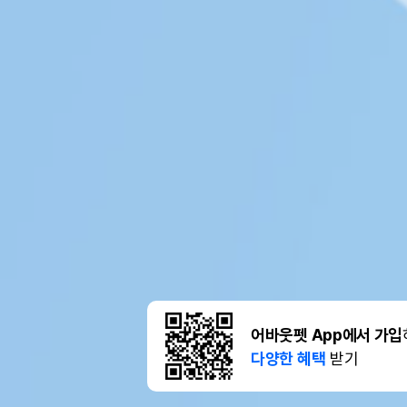
어바웃펫 App에서 가입
다양한 혜택
받기