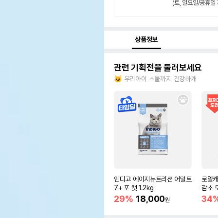
(토, 일요일/공휴일 
상품정보
관련 기획전을 둘러보세요
🐱 우리아이 스물까지 건강하개
인디고 에이지뉴트리션 어덜트
로얄캐
7+ 포 캣 1.2kg
감소 모
g)
29%
18,000
34
원