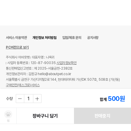
서비스 이용약관
개인정보 처리방침
입점/제휴 문의
공지사항
PC버전으로 보기
주식회사 어바웃펫
대표자명 : 나옥귀
사업자 등록번호 : 120-87-90035
사업자정보확인
통신판매업신고번호 : 제 2025-서울금천-2382호
개인정보관리자 : 김원규 hello@aboutpet.co.kr
서울특별시 금천구 가산디지털2로 144, 현대테라타워 가산DK 507호, 508호 (가산동)
구매안전(에스크로)서비스
© copyright (c) www.aboutpet.co.kr all rights reserved.
500
원
수량
합계
장바구니 담기
판매중지
찜