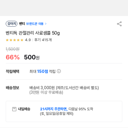
강아지
벤티
브랜드관 이동
벤티독 관절관리 사료샘플 50g
4.9
후기 415개
1,500원
66%
500
원
적립혜택
최대
150점
적립
배송정보
배송비 3,000원
(제주/도서산간 배송비 별도)
(3만원 이상 무료배송)
내일배송
21시까지 주문하면,
다음날 95% 도착
(토, 일요일/공휴일 제외)