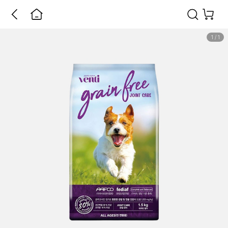
1
/
1