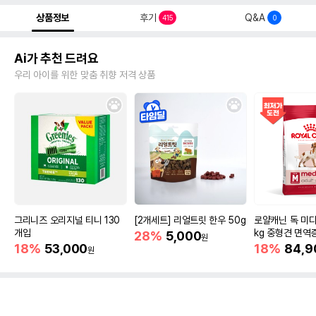
상품정보
후기
Q&A
415
0
Ai가 추천 드려요
우리 아이를 위한 맞춤 취향 저격 상품
그리니즈 오리지널 티니 130
[2개세트] 리얼트릿 한우 50g
로얄캐닌 독 미디
개입
kg 중형견 면역
28%
5,000
원
18%
53,000
18%
84,9
원