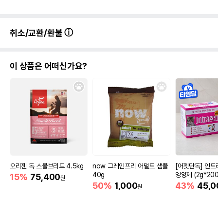
취소/교환/환불
이 상품은 어떠신가요?
오리젠 독 스몰브리드 4.5kg
now 그레인프리 어덜트 샘플
[어펫단독] 인트
40g
영양제 (2g*200
15%
75,400
원
50%
1,000
43%
45,0
원