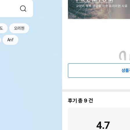
도
오리젠
Anf
상품
후기 총
9
건
4.7