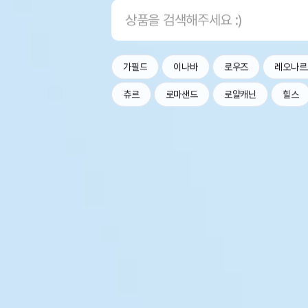
가필드
이나바
로우즈
레오나르
츄르
로마샌드
로얄캐닌
힐스