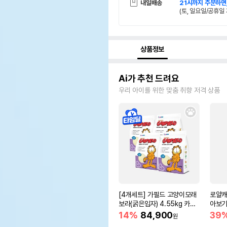
내일배송
21시까지 주문하면
(토, 일요일/공휴일 
상품정보
Ai가 추천 드려요
우리 아이를 위한 맞춤 취향 저격 상품
[4개세트] 가필드 고양이모래
로얄캐
보라(굵은입자) 4.55kg 카사
아보기(
바모래
14%
84,900
39
원