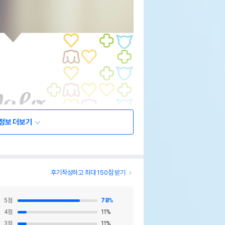
정보 더보기
후기작성하고 최대 150점 받기
5
점
78
%
4
점
11
%
3
점
11
%