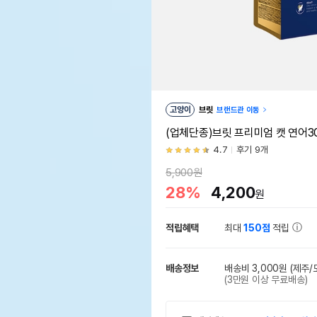
고양이
브릿
브랜드관 이동
(업체단종)브릿 프리미엄 캣 연어3
4.7
후기 9개
5,900원
28%
4,200
원
적립혜택
최대
150점
적립
배송정보
배송비 3,000원
(제주/
(3만원 이상 무료배송)