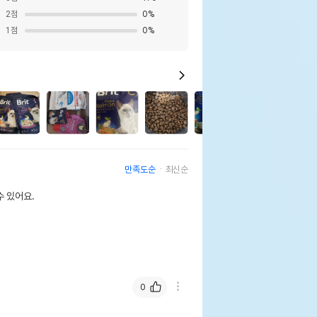
2
점
0
%
1
점
0
%
만족도순
최신순
 있어요.
0