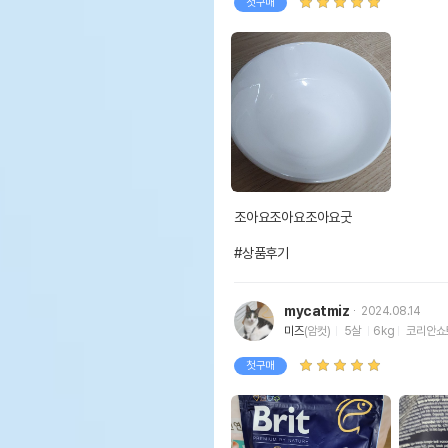
첫구매
조아요조아요조아요굿

#상품후기
mycatmiz
2024.08.14
미즈
(암컷)
5살
6kg
코리안쇼
첫구매