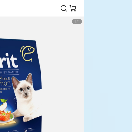
1
/
1