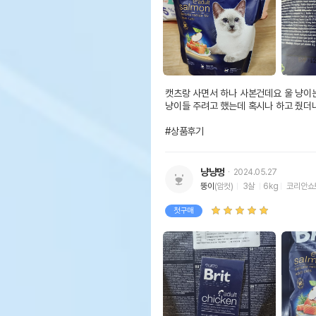
캣츠랑 사면서 하나 사본건데요 울 냥이
냥이들 주려고 했는데 혹시나 하고 줬더니 
#상품후기
냥냥멍
2024.05.27
뚱이
(암컷)
3살
6kg
코리안쇼
첫구매