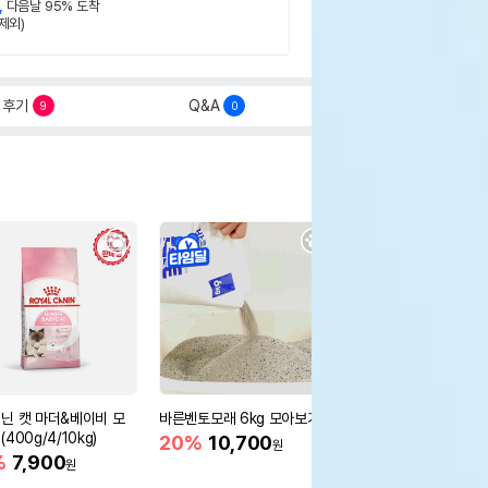
,
다음날 95% 도착
제외)
후기
Q&A
9
0
닌 캣 마더&베이비 모
바른벤토모래 6kg 모아보기
로얄캐닌 캣 인도어 4k
400g/4/10kg)
새 감소
20%
10,700
원
%
7,900
16%
55,000
원
원