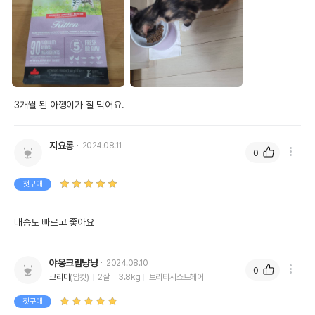
3개월 된 아깽이가 잘 먹어요.
지요롱
2024.08.11
0
첫구매
배송도 빠르고 좋아요
야옹크림냥냥
2024.08.10
0
크리미
(암컷)
2살
3.8kg
브리티시쇼트헤어
첫구매