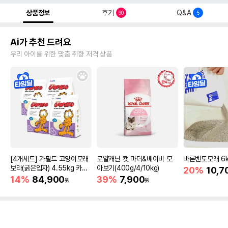
상품정보
후기
Q&A
90
5
Ai가 추천 드려요
우리 아이를 위한 맞춤 취향 저격 상품
[4개세트] 가필드 고양이모래
로얄캐닌 캣 마더&베이비 모
바른벤토모래 6
보라(굵은입자) 4.55kg 카사
아보기(400g/4/10kg)
20%
10,7
바모래
14%
84,900
39%
7,900
원
원