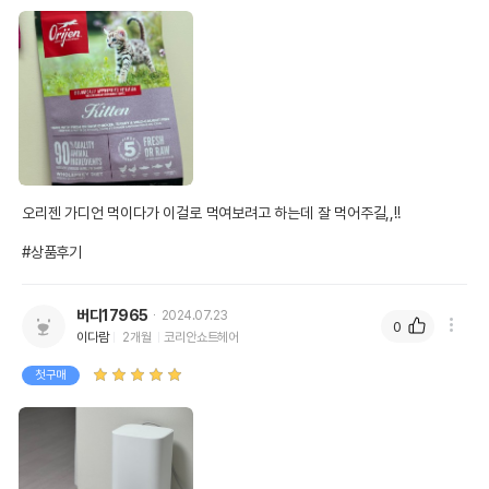
오리젠 가디언 먹이다가 이걸로 먹여보려고 하는데 잘 먹어주길,,!!

#상품후기
버디17965
2024.07.23
0
이다람
2개월
코리안쇼트헤어
첫구매