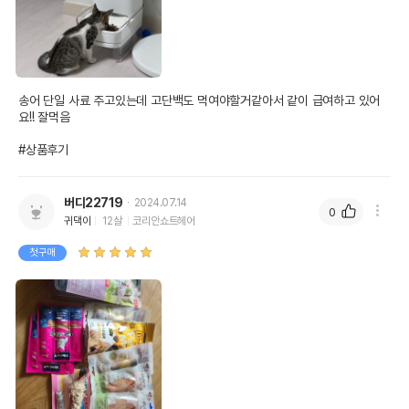
송어 단일 사료 주고있는데 고단백도 먹여야할거같아서 같이 급여하고 있어
요!! 잘먹음

#상품후기
버디22719
2024.07.14
0
귀댁이
12살
코리안쇼트헤어
첫구매