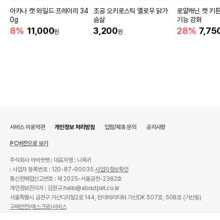
아카나 캣 와일드 프레이리 34
조공 오키로스틱 옐로우 닭가
로얄캐닌 캣 키튼
0g
슴살
기능 강화
8%
11,000
3,200
28%
7,75
원
원
서비스 이용약관
개인정보 처리방침
입점/제휴 문의
공지사항
PC버전으로 보기
주식회사 어바웃펫
대표자명 : 나옥귀
사업자 등록번호 : 120-87-90035
사업자정보확인
통신판매업신고번호 : 제 2025-서울금천-2382호
개인정보관리자 : 김원규 hello@aboutpet.co.kr
서울특별시 금천구 가산디지털2로 144, 현대테라타워 가산DK 507호, 508호 (가산동)
구매안전(에스크로)서비스
© copyright (c) www.aboutpet.co.kr all rights reserved.