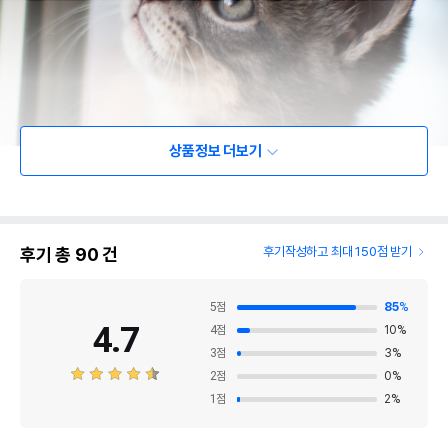
상품정보 더보기
후기 총
90
건
후기작성하고 최대 150점 받기
5
점
85
%
4.7
4
점
10
%
3
점
3
%
2
점
0
%
1
점
2
%