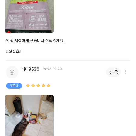
엄청 저렴하게 샀습니다 잘먹일게요 

#상품후기
버디9530
2024.08.28
0
첫구매