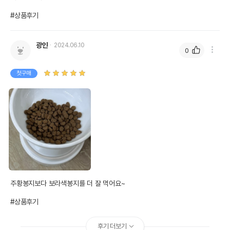
#상품후기
광인
2024.06.10
0
첫구매
주황봉지보다 보라색봉지를 더 잘 먹어요~ 

#상품후기
후기 더보기