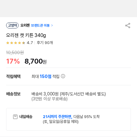
고양이
오리젠
브랜드관 이동
오리젠 캣 키튼 340g
4.7
후기 90개
10,500원
17%
8,700
원
적립혜택
최대
150점
적립
배송정보
배송비 3,000원
(제주/도서산간 배송비 별도)
(3만원 이상 무료배송)
내일배송
21시까지 주문하면,
다음날 95% 도착
(토, 일요일/공휴일 제외)