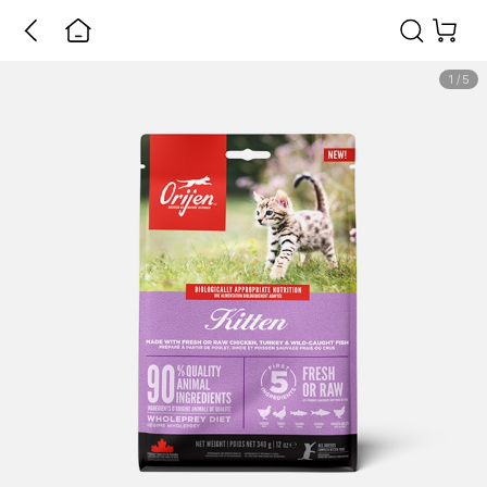
1
/
5