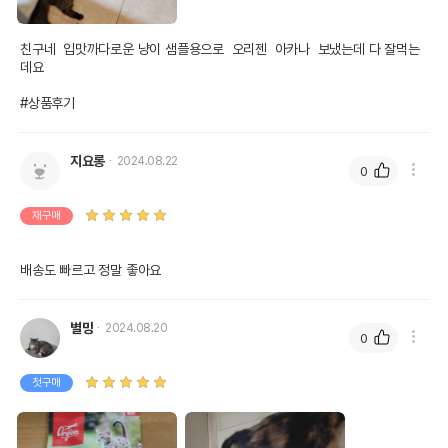
친구네  입맛까다로운 냥이 샘플용으로  오리젠  아카나  보냈는데 다 잘먹는
데요

#상품후기
지요롱
2024.08.22
0
재구매
배송도 빠르고 정말 좋아요
별망
2024.08.20
0
첫구매