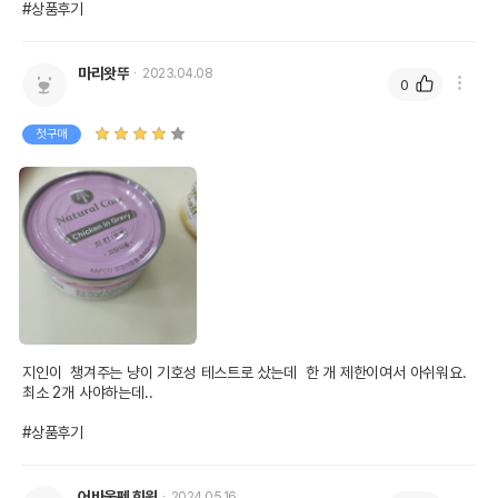
#상품후기
마리왓뚜
2023.04.08
0
첫구매
지인이  챙겨주는 냥이 기호성 테스트로 샀는데  한 개 제한이여서 아쉬워요. 
최소 2개 사야하는데..

#상품후기
어바웃펫 회원
2024.05.16