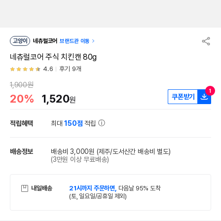
고양이
네츄럴코어
브랜드관 이동
네츄럴코어 주식 치킨캔 80g
4.6
후기 9개
1,900원
1
20%
1,520
쿠폰받기
원
적립혜택
최대
150점
적립
배송정보
배송비 3,000원
(제주/도서산간 배송비 별도)
(3만원 이상 무료배송)
내일배송
21시까지 주문하면,
다음날 95% 도착
(토, 일요일/공휴일 제외)