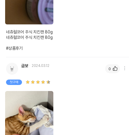
네츄럴코어 주식 치킨캔 80g

네츄럴코어 주식 치킨캔 80g

#상품후기
금보
2024.03.12
0
첫구매