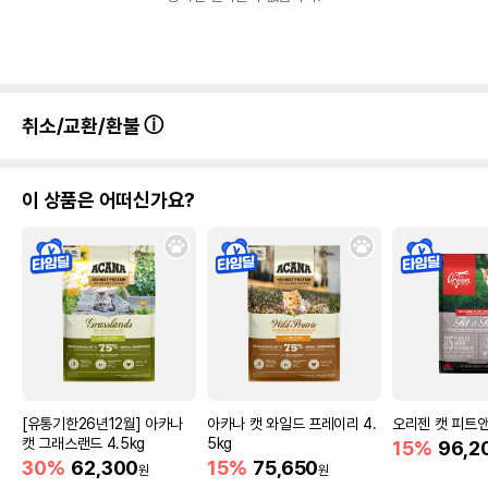
취소/교환/환불
이 상품은 어떠신가요?
[유통기한26년12월] 아카나
아카나 캣 와일드 프레이리 4.
오리젠 캣 피트앤
캣 그래스랜드 4.5kg
5kg
15%
96,2
30%
62,300
15%
75,650
원
원