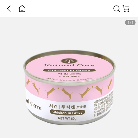
1
/
1