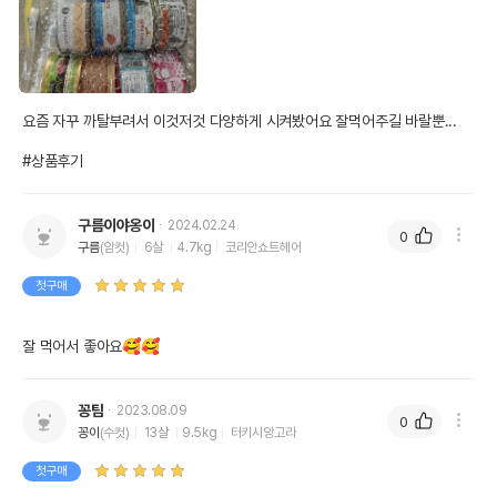
요즘 자꾸 까탈부려서 이것저것 다양하게 시켜봤어요 잘먹어주길 바랄뿐...

#상품후기
구름이야옹이
2024.02.24
0
구름
(암컷)
6살
4.7kg
코리안쇼트헤어
첫구매
잘 먹어서 좋아요🥰🥰
꽁탐
2023.08.09
0
꽁이
(수컷)
13살
9.5kg
터키시앙고라
첫구매