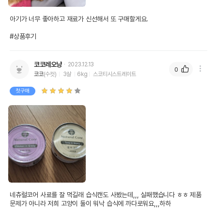
아기가 너무 좋아하고 재료가 신선해서 또 구매할게요.

#상품후기
코코레오냥
2023.12.13
0
코코
(수컷)
3살
6kg
스코티시스트레이트
첫구매
네츄럴코어 사료를 잘 먹길래 습식캔도 사봤는데,,, 실패했습니다 ㅎㅎ 제품 
문제가 아니라 저희 고양이 둘이 워낙 습식에 까다로워요,,,하하
