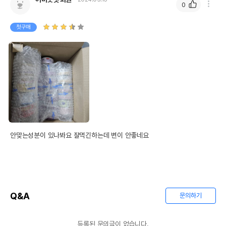
0
상품 필수 정보
품명 및 모델명
네츄럴코어 주식 치킨캔 80g
첫구매
법에 의한 인증,허가 등을
상세페이지 참조
받았음을 확인할수 있는
경우 그에 대한 사항
제조국 또는 원산지
태국
제조자,수입품의 경우
Unicord Public Co.,Ltd.
수입자를 함께 표기
AS책임자와 전화번호
어바웃펫//1644-9601
또는 소비자상담 관련
안맞는성분이 있나봐요 잘먹긴하는데 변이 안좋네요
전화번호
유통기한이 최소 2026.12.07이거나 그
이후인 상품이 출고됩니다.
유통기한
단, 상품명에 유통기한 명시된 경우, 해당
유통기한을 따릅니다.
Q&A
문의하기
등록된 문의글이 없습니다.