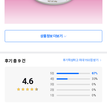
상품정보 더보기
후기 총
9
건
후기작성하고 최대 150점 받기
5
점
67
%
4.6
4
점
33
%
3
점
0
%
2
점
0
%
1
점
0
%