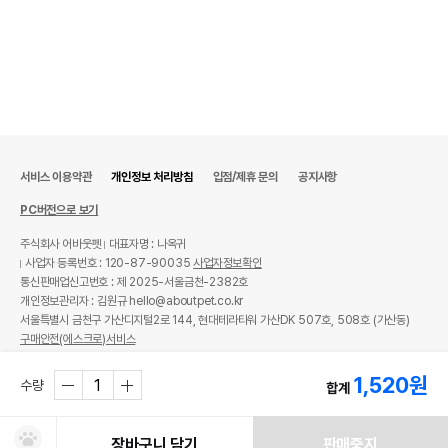
서비스 이용약관
개인정보 처리방침
입점/제휴 문의
공지사항
PC버전으로 보기
주식회사 어바웃펫
대표자명 : 나옥귀
사업자 등록번호 : 120-87-90035
사업자정보확인
통신판매업신고번호 : 제 2025-서울금천-2382호
개인정보관리자 : 김원규 hello@aboutpet.co.kr
서울특별시 금천구 가산디지털2로 144, 현대테라타워 가산DK 507호, 508호 (가산동)
구매안전(에스크로)서비스
© copyright (c) www.aboutpet.co.kr all rights reserved.
1,520
원
수량
합계
장바구니 담기
판매중지