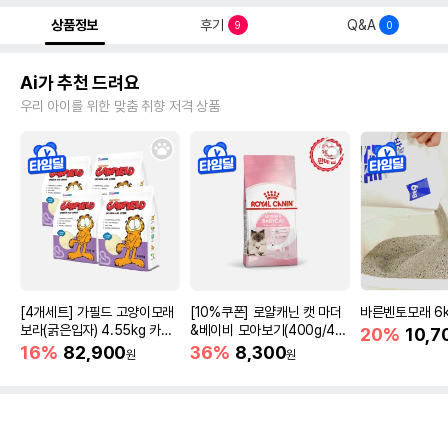
상품정보
후기
Q&A
9
0
Ai가 추천 드려요
우리 아이를 위한 맞춤 취향 저격 상품
[4개세트] 가필드 고양이모래
[10%쿠폰] 로얄캐닌 캣 마더
바른벤토모래 6
보라(굵은입자) 4.55kg 카사
&베이비 모아보기(400g/4/1
20%
10,7
바모래
0kg)
16%
82,900
36%
8,300
원
원