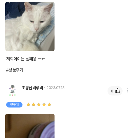
저희아이는 실패용 ㅠㅠ

#상품후기
초롱신비루비
2023.07.13
0
첫구매