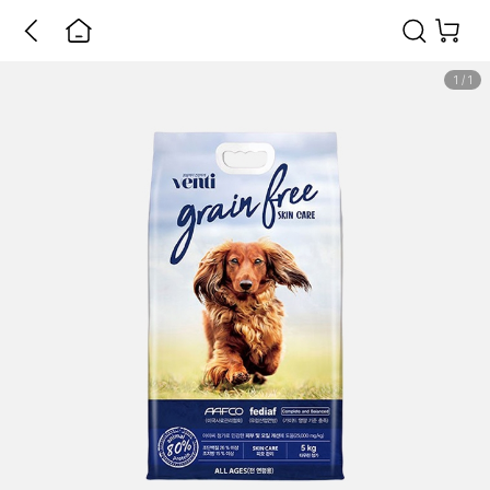
1
/
1