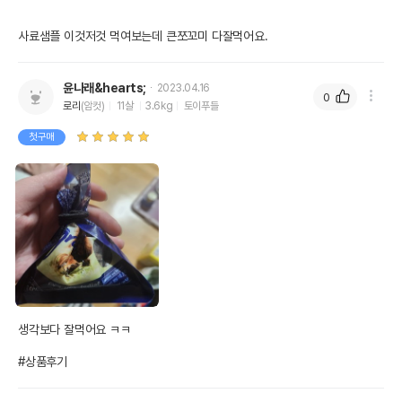
사료샘플 이것저것 먹여보는데 큰쪼꼬미 다잘먹어요.
윤나래&hearts;
2023.04.16
0
로리
(암컷)
11살
3.6kg
토이푸들
첫구매
생각보다 잘먹어요 ㅋㅋ

#상품후기