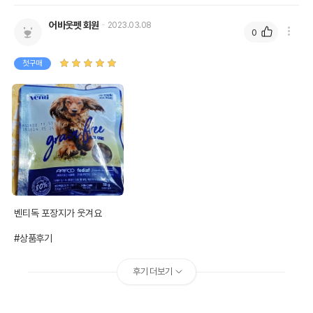
어바웃펫 회원
2023.03.08
0
첫구매
벤티독 포장지가 웃겨요 

#상품후기
후기 더보기