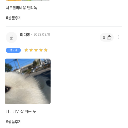
너무잘먹네용 밴티독

#상품후기
최다롱
2023.03.19
0
첫구매
너무너무 잘 먹는 듯

#상품후기