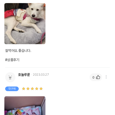
잘먹어요.좋습니다.

#상품후기
호놀루룬
2023.03.27
0
첫구매