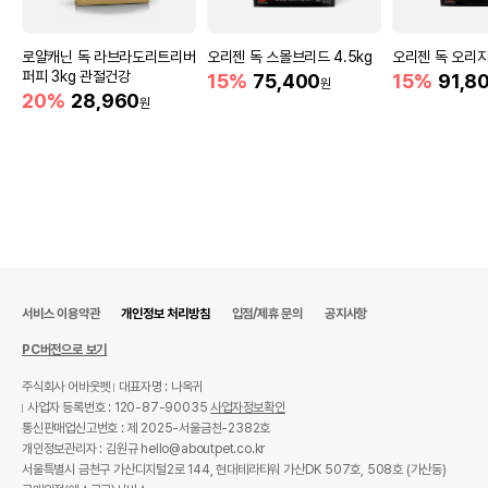
로얄캐닌 독 라브라도리트리버
오리젠 독 스몰브리드 4.5kg
오리젠 독 오리지
퍼피 3kg 관절건강
15%
75,400
15%
91,8
원
20%
28,960
원
서비스 이용약관
개인정보 처리방침
입점/제휴 문의
공지사항
PC버전으로 보기
주식회사 어바웃펫
대표자명 : 나옥귀
사업자 등록번호 : 120-87-90035
사업자정보확인
통신판매업신고번호 : 제 2025-서울금천-2382호
개인정보관리자 : 김원규 hello@aboutpet.co.kr
서울특별시 금천구 가산디지털2로 144, 현대테라타워 가산DK 507호, 508호 (가산동)