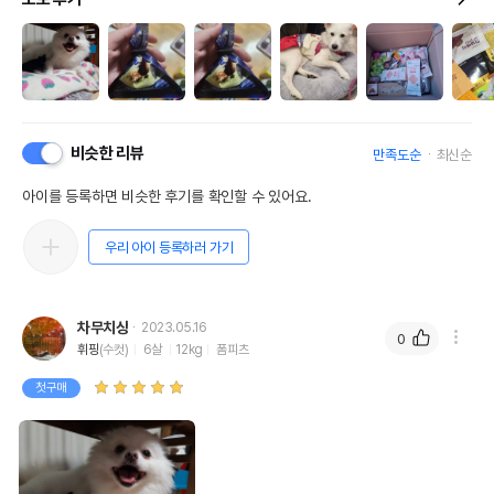
비슷한 리뷰
만족도순
최신순
아이를 등록하면 비슷한 후기를 확인할 수 있어요.
우리 아이 등록하러 가기
차무치상
2023.05.16
0
휘핑
(수컷)
6살
12kg
폼피츠
첫구매