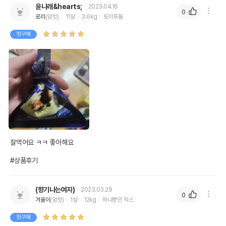
윤나래&hearts;
2023.04.16
0
로리
(암컷)
11살
3.6kg
토이푸들
첫구매
잘먹어요 ㅋㅋ 좋아해요

#상품후기
(향기나는여자)
2023.03.29
0
겨울이
(암컷)
1살
12kg
하나뿐인 믹스
첫구매