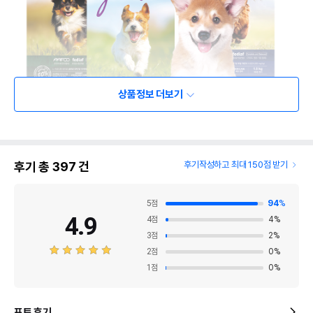
상품정보 더보기
후기 총
397
건
후기작성하고 최대 150점 받기
5
점
94
%
4.9
4
점
4
%
3
점
2
%
2
점
0
%
1
점
0
%
포토 후기