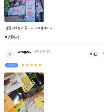
샘플 기호성이 좋아요 너무잘먹어요 

#상품후기
wwqpqp
2023.03.23
0
첫구매