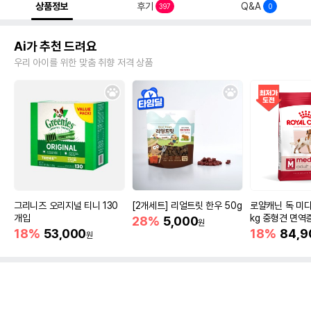
상품정보
후기
Q&A
397
0
Ai가 추천 드려요
우리 아이를 위한 맞춤 취향 저격 상품
그리니즈 오리지널 티니 130
[2개세트] 리얼트릿 한우 50g
로얄캐닌 독 미디
개입
kg 중형견 면역
28%
5,000
원
18%
53,000
18%
84,9
원