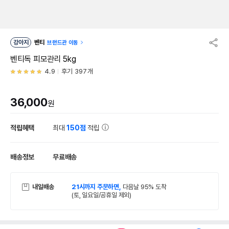
강아지
벤티
브랜드관 이동
벤티독 피모관리 5kg
4.9
후기 397개
36,000
원
적립혜택
최대
150점
적립
배송정보
무료배송
내일배송
21시까지 주문하면,
다음날 95% 도착
(토, 일요일/공휴일 제외)