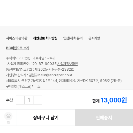
서비스 이용약관
개인정보 처리방침
입점/제휴 문의
공지사항
PC버전으로 보기
주식회사 어바웃펫
대표자명 : 나옥귀
사업자 등록번호 : 120-87-90035
사업자정보확인
통신판매업신고번호 : 제 2025-서울금천-2382호
개인정보관리자 : 김원규 hello@aboutpet.co.kr
서울특별시 금천구 가산디지털2로 144, 현대테라타워 가산DK 507호, 508호 (가산동)
구매안전(에스크로)서비스
© copyright (c) www.aboutpet.co.kr all rights reserved.
13,000
원
수량
합계
장바구니 담기
판매중지
찜