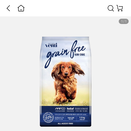
1
/
1