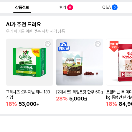
상품정보
후기
Q&A
6
0
Ai가 추천 드려요
우리 아이를 위한 맞춤 취향 저격 상품
그리니즈 오리지널 티니 130
[2개세트] 리얼트릿 한우 50g
로얄캐닌 독 미디
개입
kg 중형견 면역
28%
5,000
원
18%
53,000
18%
84,9
원