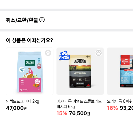
취소/교환/환불
이 상품은 어떠신가요?
인섹트도그 미니 2kg
아카나 독 어덜트 스몰브리드
오리젠 독 6피쉬 
레시피 6kg
47,000
16%
93,2
원
15%
76,500
원