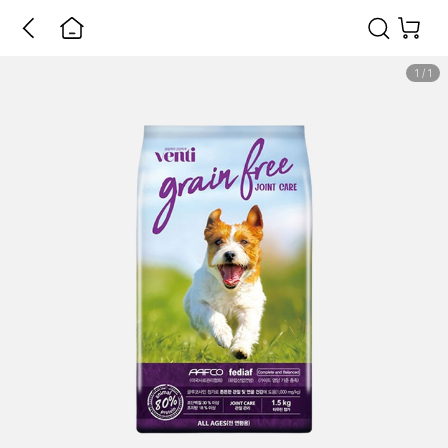
1
/
1