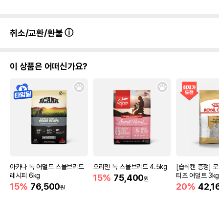
취소/교환/환불
이 상품은 어떠신가요?
아카나 독 어덜트 스몰브리드
오리젠 독 스몰브리드 4.5kg
[습식캔 증정] 
레시피 6kg
티즈 어덜트 3k
15%
75,400
원
15%
76,500
20%
42,1
원