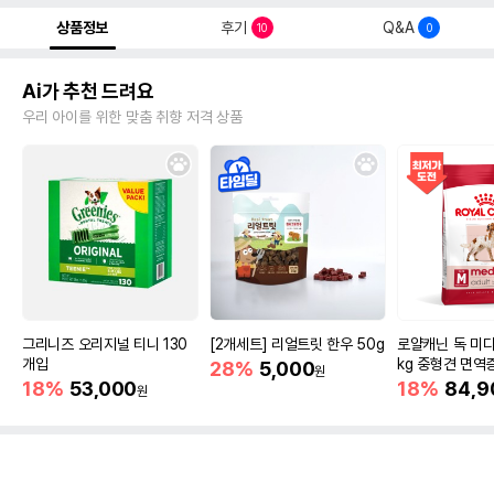
상품정보
후기
Q&A
10
0
Ai가 추천 드려요
우리 아이를 위한 맞춤 취향 저격 상품
그리니즈 오리지널 티니 130
[2개세트] 리얼트릿 한우 50g
로얄캐닌 독 미디
개입
kg 중형견 면역
28%
5,000
원
18%
53,000
18%
84,9
원