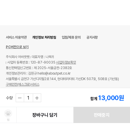
서비스 이용약관
개인정보 처리방침
입점/제휴 문의
공지사항
PC버전으로 보기
주식회사 어바웃펫
대표자명 : 나옥귀
사업자 등록번호 : 120-87-90035
사업자정보확인
통신판매업신고번호 : 제 2025-서울금천-2382호
개인정보관리자 : 김원규 hello@aboutpet.co.kr
서울특별시 금천구 가산디지털2로 144, 현대테라타워 가산DK 507호, 508호 (가산동)
구매안전(에스크로)서비스
© copyright (c) www.aboutpet.co.kr all rights reserved.
13,000
원
수량
합계
장바구니 담기
판매중지
찜