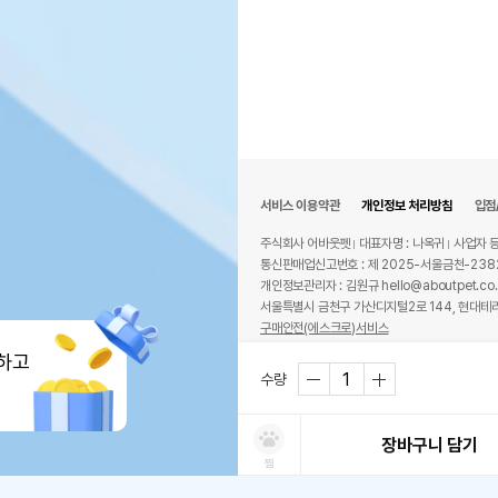
서비스 이용약관
개인정보 처리방침
입점
주식회사 어바웃펫
대표자명 : 나옥귀
사업자 등
통신판매업신고번호 : 제 2025-서울금천-238
개인정보관리자 : 김원규 hello@aboutpet.co.
서울특별시 금천구 가산디지털2로 144, 현대테라
구매안전(에스크로)서비스
© copyright (c) www.aboutpet.co.kr all r
하고
수량
장바구니 담기
찜