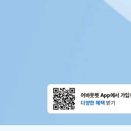
어바웃펫 App에서 가입
다양한 혜택
받기