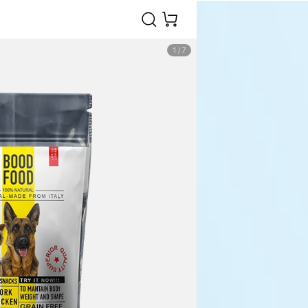
1
/
7