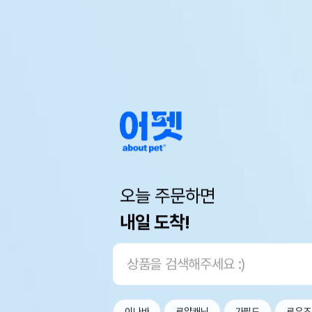
오늘 주문하면
내일 도착!
이나바
로얄캐닌
가필드
로우즈