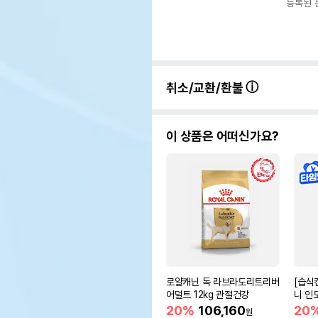
등록된 
취소/교환/환불
이 상품은 어떠신가요?
로얄캐닌 독 라브라도리트리버
[습식
어덜트 12kg 관절건강
니 인
움
20%
106,160
20
원