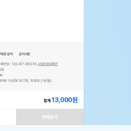
/제휴 문의
공지사항
록번호 : 120-87-90035
사업자정보확인
2호
kr
타워 가산DK 507호, 508호 (가산동)
ights reserved.
13,000
원
합계
판매중지