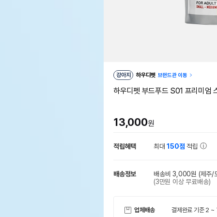
강아지
하우디펫
브랜드관 이동
하우디펫 부드푸드 S01 프리미엄 
13,000
원
적립혜택
최대
150점
적립
배송정보
배송비 3,000원
(제주/
(3만원 이상 무료배송)
업체배송
결제완료 기준 2 ~