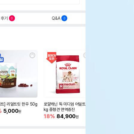
후기
Q&A
0
0
세트] 리얼트릿 한우 50g
로얄캐닌 독 미디엄 어덜트 10
오리젠 독 스몰브리드 4
kg 중형견 면역증진
%
5,000
15%
75,400
원
원
18%
84,900
원