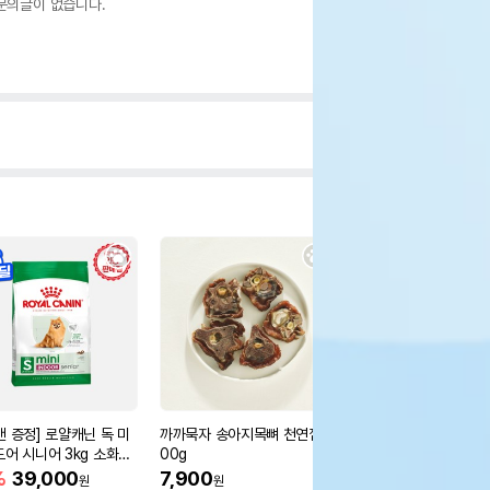
문의글이 없습니다.
캔 증정] 로얄캐닌 독 미
까까묵자 송아지목뼈 천연껌 1
하림펫푸드 더리얼 그
도어 시니어 3kg 소화도
00g
오븐베이크드 어덜트 
5.8kg
%
39,000
7,900
106,000
원
원
원