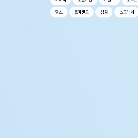
힐스
로마샌드
샘플
스크래쳐